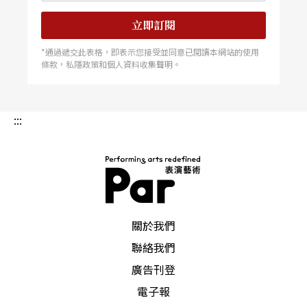
這件事！一定超好玩！」的瘋狂熱情。訪談中，塞
斯被問到如何說服Netflix執行長來演一個Apple TV
立即訂閱
的影集，還是一位規定「演員得獎要在頒獎致詞中
感謝Netflix」的串流高層完全不用說服，泰德很快
*通過遞交此表格，即表示您接受並同意已閱讀本網站的使用
回信，表示只要能喬得出行程就參與；塞斯強調，
條款，私隱政策和個人資料收集聲明。
泰德就是一個熱愛電影的人。可以協調出這麼多大
咖的時間、意願，佩服塞斯的協調能力跟精采犀利
的觀察，要嘲諷內容產業的人，也要先開一個所有
內容從業者都會覺得有趣的玩笑，以這些人的挑剔
:::
程度，肯定艱難，但這部做到了。 在這樣描述產
業、演員真實與故事映照的作品中，想起了看《日
落大道》、迷《日落大道》，搜查其中各種梗概的
熱情。 《日落大道》（Sunset Bouleverd，
1950）是比利．懷德（Billy Wilder）編導的世紀經
典，任何時刻點開比利．懷德的電影，都可以深深
沉浸在他精采的故事裡，作家編劇出身的比利．懷
德台詞精妙，完美運用黑色電影跟喜劇元素，角色
PAR 表演藝術雜誌
紮實結構強大。 屍體在游泳池漂浮著開始說起自
關於我們
己的故事，他是Joe，一個年輕失憶的編劇，因欠
債闖入昔日默片巨星、好萊塢的標誌門面
聯絡我們
廣告刊登
電子報