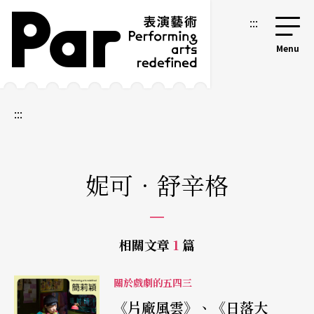
跳到主要內容區塊
網站導覽
:::
:::
妮可．舒辛格
相關文章
1
篇
關於戲劇的五四三
《片廠風雲》、《日落大