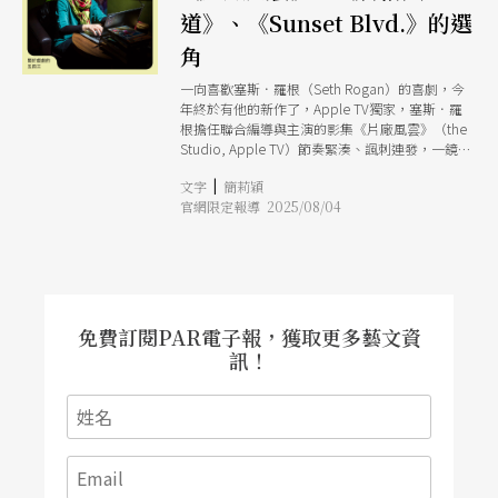
道》、《Sunset Blvd.》的選
角
一向喜歡塞斯．羅根（Seth Rogan）的喜劇，今
年終於有他的新作了，Apple TV獨家，塞斯．羅
根擔任聯合編導與主演的影集《片廠風雲》（the
Studio, Apple TV）節奏緊湊、諷刺連發，一鏡到
底的喜劇設計機智幽默，找真實世界的好萊塢編導
|
文字
簡莉穎
扮演他們自己，更是內行外行的門道熱鬧都顧到
官網限定報導 2025/08/04
了，塞斯飾演的一間片廠的CEO（Studio
Head），熱愛電影，卻同時要解決片廠存續的現
實壓力，雖然經過誇大，但細節與出發點的事件真
實到不行。我一個在皮克斯畫分鏡故事板（Story
Board）的強者朋友，也說一切都太真實了，試
片、買斷劇本、頒獎典禮、選角、串流收購等等，
想起那些看過的好萊塢併購故事：迪士尼買下皮克
免費訂閱PAR電子報，獲取更多藝文資
斯買下福斯、亞馬遜收購米高梅、HBO MAX到底
訊！
要叫MAX還是HBO；第一集就請出馬丁．史柯西
斯，看著看著，令人寬慰，連馬丁的劇本都可以被
買下不拍了，其他人還有什麼好擔心？飾演Netflix
執行長的還真的就是聯合執行長泰德．薩蘭多斯
（Ted Sarandos），甚至還有朗．霍華、莎莉．
賽隆、《絕命毒師》布萊恩．克萊斯頓、艾倫．索
金等人，觀賞時完全可以感受到塞斯那種「嘿來做