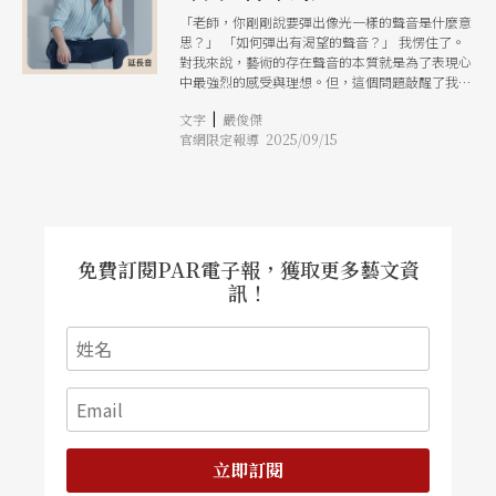
「老師，你剛剛說要彈出像光一樣的聲音是什麼意
思？」 「如何彈出有渴望的聲音？」 我愣住了。
對我來說，藝術的存在聲音的本質就是為了表現心
中最強烈的感受與理想。但，這個問題敲醒了我！
原來，或許，許多人接觸音樂的邏輯是完全不同
|
文字
嚴俊傑
的。 如何彈出像光一般的聲音？我開始展開思考
官網限定報導 2025/09/15
地圖，抽絲剝繭，馳騁在想像中，我發現這個思考
路徑對我來說幾乎是陌生的。光，天光、聖光，是
能量，是希望、寄託，從天際傾瀉而下，溫柔地滋
養肌膚的每一寸毛孔，溫暖、純粹。 若聲音要像
光一樣，它也應該具備這些特質：由方外傾下，給
人溫暖，燃起希望。 於是我開始想像，這樣的聲
音應該如何被構築。也許它必須先在內心被「聽
免費訂閱PAR電子報，獲取更多藝文資
見」，而後才由身體化為琴鍵上的動作。琴槌擊弦
訊！
的瞬間，聲音應該直接無形地轉化至至高，再給予
時間讓聲音慢慢灑落，感受聲音的拋物線，好似聲
音的路程都在給予我們溫暖，按摩著我們的毛細
孔。 這時，手指不可能是單純地按下琴鍵，而是
想像如何以高速但不失優雅的重量將只有一公分深
度的琴鍵落到底，使著彼岸的琴槌將聲音高速射向
方外，再由耳朵引導聲音落下的線條，讓聲音宛如
天光般自上而下照亮心靈。 我赫然驚覺，原來，
藝術的轉化是如此複雜的過程，但又好似如此地自
立即訂閱
然。 這個思索，讓我想起不久前參訪的聖家堂