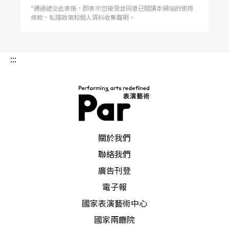
（Sagrada Famlia）。走進其中，彷彿進入一座
*通過遞交此表格，即表示您接受並同意已閱讀本網站的使用
會呼吸的森林：高聳的樹柱直衝雲霄，天頂枝芽向
條款，私隱政策和個人資料收集聲明。
著陽光致敬；教堂屋頂的光影宛如陽光灑落葉間；
彩色玻璃映照著四季流轉，春天的清新、夏日的炙
熱、秋天的斑斕、冬日的靜謐，都在其中。外牆三
面分別敘述耶穌的誕生、受難與榮耀，誕生立面生
:::
意盎然，訴說著耶穌誕生的感動；受難立面則轉為
極端的張力，鋼筋結構如同肌肉般拉扯，中央的
「橫隔膜」造型讓整個建築充滿呼吸與痛苦的張
力，彷彿整個牆體正在經歷基督的捨身之苦。 高
第（Antoni Gaud，1852-1926）知道自己無法在
有生之年完成這座教堂，但他仍把全部的生命奉獻
其中。這不為體制、不為市場、不為聲望，只是單
純地想將內心的信仰轉化為奉獻。那一刻我明白
PAR 表演藝術雜誌
了，聖家堂不是一棟建築，而是信仰的實踐，是生
關於我們
命的藝術轉化，是藝術家與宇宙對話的回聲。高第
甚至決定聖家
聯絡我們
廣告刊登
電子報
國家表演藝術中心
國家兩廳院