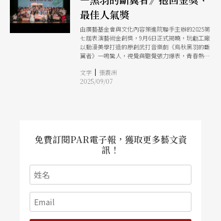
最佳人氣獎
由廣藝基金會與文化內容策進院聯手主辦的2025第
七屆表演藝術金創獎，9月6日正式揭曉，玩勮工廠
以動漫美學打造的原創武打音樂劇《烏秋黑羽的斷
翼者》一鳴驚人，視覺與聽覺張力爆表，青春熱血
與矛盾情感交織。最終勇奪金獎與20萬元獎金，成
|
文字
張震洲
為本屆最閃耀的亮點。
2025/09/07
免費訂閱PAR電子報，獲取更多藝文資
訊！