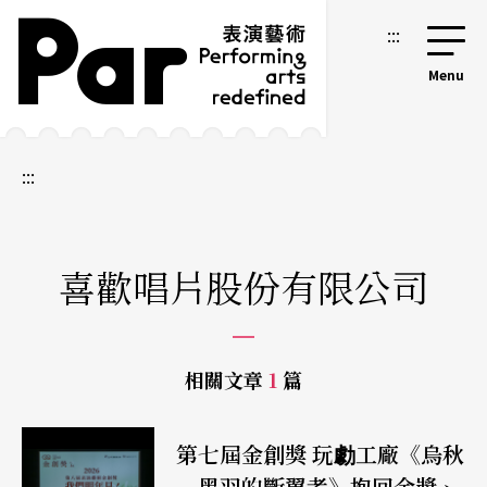
跳到主要內容區塊
網站導覽
:::
:::
喜歡唱片股份有限公司
相關文章
1
篇
第七屆金創獎 玩勮工廠《烏秋
—黑羽的斷翼者》抱回金獎、