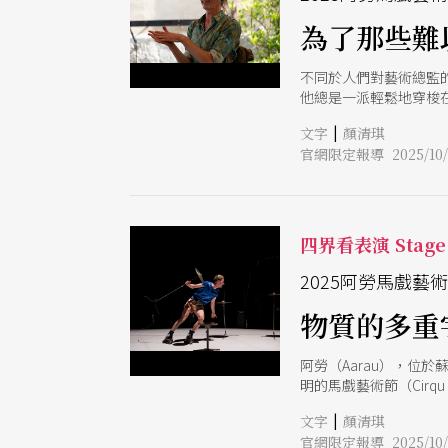
為了那些難
不同於人們對藝術總監的
他總是一派輕鬆地穿梭
掌喝采，為每一位表演
|
文字
顏清琪
戲藝術節（Cirqu Aa
官網限定報導 2025/10/
在世界各地巡演超過20
緣。 出於藝術家天馬
始，他邀請觀眾走進教
四界看表演 Stage 
2025阿勞馬戲藝
物質的多重
阿勞（Aarau），位於
明的馬戲藝術節（Cirqu 
小鎮，從老城廣場、教堂
|
文字
顏清琪
眾，創下近30%的觀
官網限定報導 2025/10/
數的節目聚焦於物質與感知