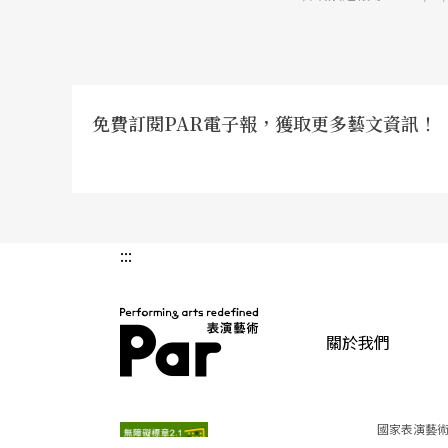
呼吸與共鳴；從Sackr
代雜技團Cie XY與哈
越了單純馬戲的技巧展
免費訂閱PAR電子報，獲取更多藝文資訊！
:::
關於我們
PAR 表演藝術雜誌
國家表演藝術