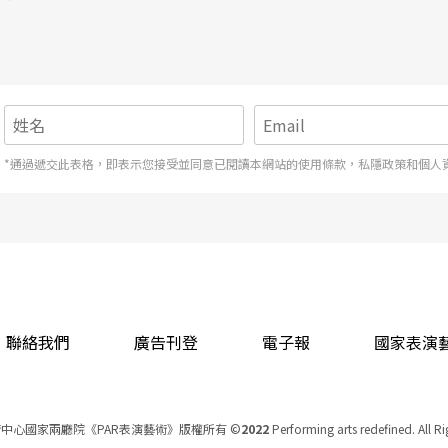
ipa團隊在水中尋求平衡的詩意幽默，到羅納多馬戲團（Circus Ronal
希德．烏蘭登（Rachid Ouramdane）透過身體構建的集體信任與協
現，令人得以窺見當代馬戲的發展趨勢。
*通過遞交此表格，即表示您接受並同意已閱讀本網站的使用條款，私隱政策和個人
聯絡我們
廣告刊登
電子報
國家表演
中心國家兩廳院《PAR表演藝術》版權所有
©
2022
Performing arts redefined. All R