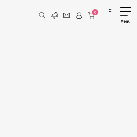
:::
0