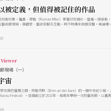
以被定義，但值得被記住的作品
刻板印象，羅曼．穆勒（Roman Mller）穿著印花襯衫、盤著一頭長
在藝術節現場，與觀眾、藝術家聊天互動，時不時傳來爽朗笑聲。無論哪
者真心叫好。 他說：「與其說我是一個策展人，不如說，我是從藝術家的
rau Festival）的總監之前，穆勒本身就是一位當代馬戲領域創作者。過去2
10
年；當時，瑞士德語區幾乎沒有當代馬戲的舞台。直到 2012 年，他回
行空的想像，穆勒讓這座安靜得彷彿與「節慶」無關的小鎮，被馬戲的氛圍
堂、圖書館、公園廣場和街道，也走進那些還不知道會發生什麼，但很馬
Viewer
術節現場（一）
宇宙
蘇黎世與巴塞爾之間，阿勒河畔（Bren an der Aare）的一個中世
Aarau Festival）。這個創立於2013年、每兩年舉辦一次的藝術節，以舊馬
、美術館，乃至河岸湖面，都成為馬戲演出現場。今年為期10天的活動，總計
眾人數成長新紀錄，幾乎所有場次皆告售罄，證明了藝術節過往所締造出的
09
的探索，從朱利安．佛格爾（Julian Vogel）的陶瓷所象徵的脆弱與失控