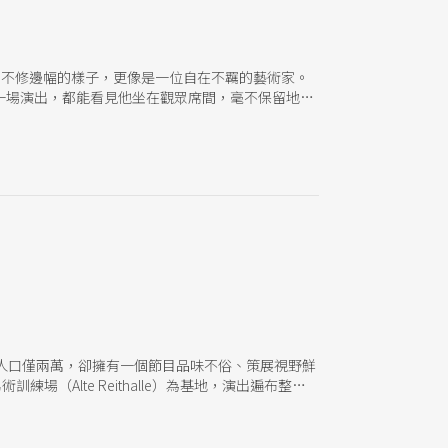
髮，不修邊幅的樣子，更像是一位自在不羈的藝術家。
一場演出，都能看見他坐在觀眾席間，毫不保留地鼓
角度出發，去發現城市的可能性。」 在接掌阿勞馬
0年，他與他所創立、以扯鈴藝術聞名的團隊 Trespace
到這個家鄉旁的小城演出，才開啟了日後藝術節的機
與能量包圍。從一座舊馬術訓練場改建的表演空間開
戲的時刻。
紀小城，人口僅兩萬，卻擁有一個節目品味不俗、策展視野鮮
術訓練場（Alte Reithalle）為基地，演出遍布整個
70場演出與26項製作，吸引了超過11,500名觀
口碑效應。 雖然沒有特定的策展主題，但藝術節大多
，到約格．穆勒（Jrg Mller）與布料共舞所展現的