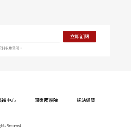
do）父子在日常物件中傳承的溫暖與哀愁；最後以法國當
作壓軸，漫遊在物及其所創造的多重宇宙。每一件作品都超
立即訂閱
資料收集聲明。
藝術中心
國家兩廳院
網站導覽
ights Reserved