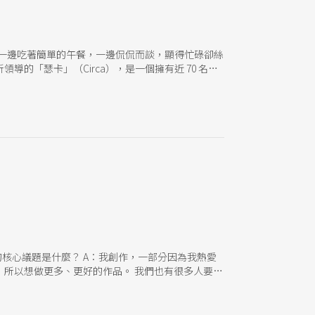
裡的他一邊吃著簡單的午餐，一邊侃侃而談，顯得忙碌卻絲
「瑟卡」（Circa），是一個擁有近 70 名藝
戲團」（Rock n Roll Circus），是一個
茲以門外漢之姿加入團隊，並在 2004 年推出3人作
創作軌跡。 在萊弗許茲的帶領下，瑟卡展現了一種跨越馬
外，更持續跨界合作，拓寬馬戲的邊界，例如
rn，2015）重新詮釋了蒙台威爾第（Claudio
Humans》的提問：「作為人類，我們究竟能承受多少？我們
倫理化、政治化的世界，萊弗許茲重新審視人類的脆
，以危險的邊緣探問自由，以節奏與呼吸塑造人類最
核心議題是什麼？ A：我創作，一部分因為我熱愛
所以想做更多、更好的作品。 我們也有很多人要養
的創作反應都來自「質疑」，或一點「不滿」。我常
ans》比較溫暖、慷慨，我就想：「那我們做一個
要怎麼找到？於是這推動我做下一個作品。 基本上每