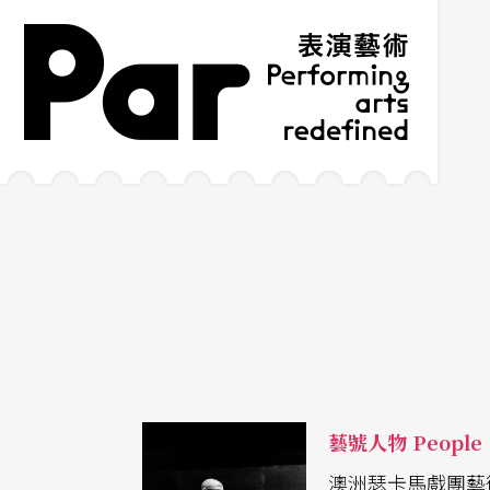
跳到主要內容區塊
網站導覽
:::
藝號人物 People
澳洲瑟卡馬戲團藝