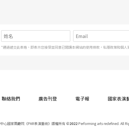
下一個作品試圖回答它。 Q：瑟卡的演出常以編舞邏輯思考馬戲，但你並
作。我覺得知道自己「不擅長什麼」很重要，但現在我做這行很久了，也對
式和其他人不同。在芭蕾或舞蹈裡，有某些固定步伐、固定節奏，那不是我
東西。 有時候，接受自己「就是不擅長某件事」，會是一個不錯的開始。
*通過遞交此表格，即表示您接受並同意已閱讀本網站的使用條款，私隱政策和個人
聯絡我們
廣告刊登
電子報
國家表演
中心國家兩廳院《PAR表演藝術》版權所有
©
2022
Performing arts redefined. All R