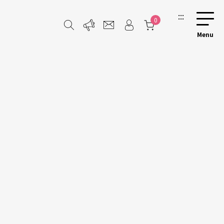
:::
0