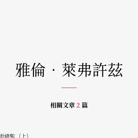
雅倫．萊弗許茲
相關文章
2
篇
術總監（上）