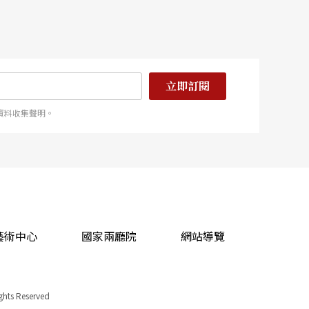
無舞蹈或編舞背景，如何引導表演者將動作轉化為語
動作如何組合、哪裡可能有機會產生新的東西有一定
的節奏，也不是我的路徑。因此我反而學會擁抱它，
立即訂閱
資料收集聲明。
藝術中心
國家兩廳院
網站導覽
ights Reserved