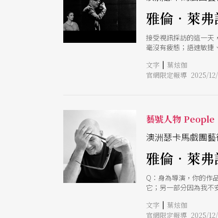
雅倫．萊弗
接受視訊採訪的這一天，雅
毫沒有疲態；語速敏捷、
術家與工作人員、足跡遍布
|
文字
葉炫伽
標榜「不守規矩、略帶叛逆
官網限定報導 2025/12/
品《空．間》（The S
戲、舞蹈、劇場與音樂
《Opus》（2013）讓
Monteverdi）歌劇
能背負多少重量？我們能
藝號人物 People
弱、秩序、混亂與連結
原始的互動。
澳洲瑟卡馬戲團藝
雅倫．萊弗
Q：身為導演，你的作
它；另一部分因為我不
活，所以我們不能只靠
|
文字
葉炫伽
覺得：「上一個作品很
官網限定報導 2025/12/
更犀利、要求更高的作品