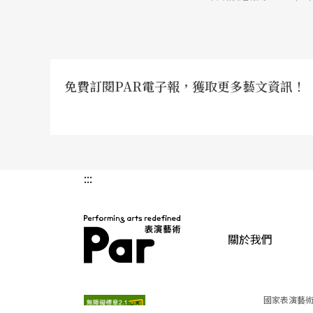
個作品都在問問題，而
言？ A：這是一種合
感覺。 我看世界的方
那可能也是我能提供的
免費訂閱PAR電子報，獲取更多藝文資訊！
:::
關於我們
PAR 表演藝術雜誌
國家表演藝術