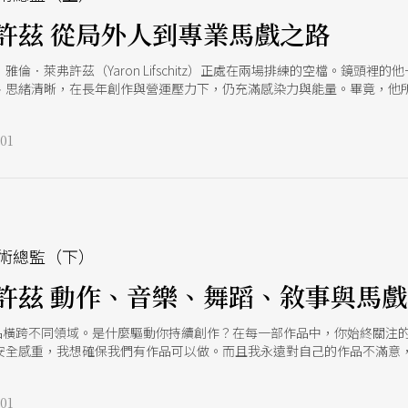
許茲 從局外人到專業馬戲之路
倫．萊弗許茲（Yaron Lifschitz）正處在兩場排練的空檔。鏡頭
思緒清晰，在長年創作與營運壓力下，仍充滿感染力與能量。畢竟，他所領導的
全球的當代馬戲團隊。 瑟卡誕生於 1980 年代的澳洲布里斯本，它的前身「搖滾馬
」的小型團隊。1999 年，剛從澳洲國家戲劇學院（NIDA）畢業的萊弗許
01
pace Between），逐步改寫團隊的發展方向，也奠定了今日瑟卡 的
的身體美學：編舞式的鋪排、極簡的視覺、強烈的當下性與體能真實。此
4位絃樂手在雜技演員之間移動演奏蕭斯塔可維奇的樂曲，《回歸》（The Retu
，回應當代難民議題。 將在台灣上演的《Humans 2.0》延續 2017年《
信任誰來支撐我們的負荷？」特別在疫情後，「接觸」（touch）變得
。11位馬戲演員在3幕結構中，交織身體與情感，以彼此的重量述說信任
術總監（下）
許茲 動作、音樂、舞蹈、敘事與馬戲
品橫跨不同領域。是什麼驅動你持續創作？在每一部作品中，你始終關注的
安全感重，我想確保我們有作品可以做。而且我永遠對自己的作品不滿意，
現有作品，市場對新的東西永遠有需求，而我們也想回應。 我覺得大部分
好，但我們可能沒有找到足夠的美，那下一個作品要不要更美？」像《Hum
01
吧。」於是做了《Wolf》。現在我又覺得我需要更多美，但不能俗氣那