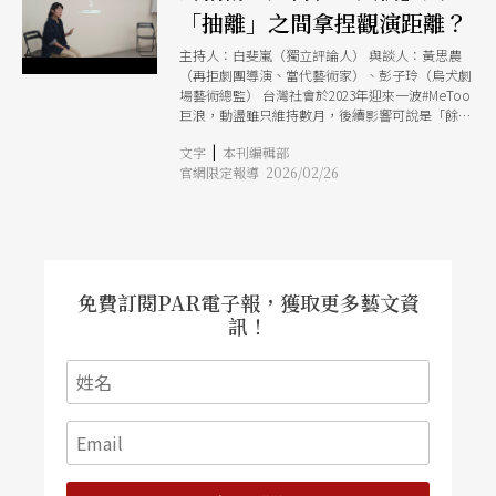
「抽離」之間拿捏觀演距離？
主持人：白斐嵐（獨立評論人） 與談人：黃思農
（再拒劇團導演、當代藝術家）、彭子玲（烏犬劇
場藝術總監） 台灣社會於2023年迎來一波#MeToo
巨浪，動盪雖只維持數月，後續影響可說是「餘波
盪漾」──正如關係人、受害者往往得用更長時間
|
文字
本刊編輯部
與之共處，尋求出路，生態環境亦然，劇場也不能
官網限定報導 2026/02/26
例外。#MeToo運動興起的口號「在做藝術家前先
是一個人」（Youre a human before youre an
artist），似乎暗示著藝術創作有時會讓人忘記人
性，犧牲自我或他人，以成就所謂崇高的「藝
術」。於是，一連串的事件，讓我們有機會重新審
視環境，建立新的平衡。 延續2024年台灣劇評人
協會年度論壇選擇直面創作倫理、性別議題以及評
免費訂閱PAR電子報，獲取更多藝文資
論之間角色，今年度更將關注面向擴大涵蓋不同形
訊！
式的「創傷」。第一場前導工作坊「記憶與撫慰：
碰觸創傷與記憶的力道」，於是邀請烏犬劇場彭子
玲與再拒劇團黃思農參與對談，並由獨立評論人白
斐嵐擔任主持。前者分享多年陪伴高風險青少年，
並以此推出創作《麻嗨猴》與《低．俗．畫本》的
經歷；後者則以單一觀眾形式演出的《感傷之
旅》，聚焦「觀看」的權力關係。 彭子玲提到她
在創作時，總是會不斷審視「自己究竟只把這些經
歷當作故事題材，還是有進一步探索與實踐的可