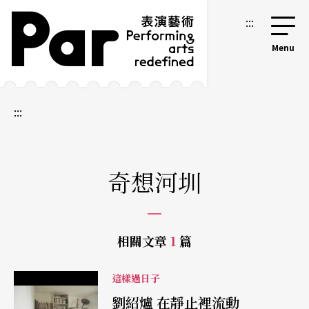
跳到主要內容區塊
網站導覽
:::
:::
奇想河圳
相關文章
1
篇
這樣過日子
劉紹爐 在靜止裡流動