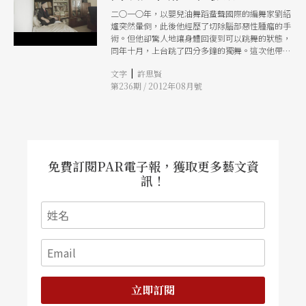
二○一○年，以嬰兒油舞蹈蜚聲國際的編舞家劉紹
爐突然暈倒，此後他經歷了切除腦部惡性腫瘤的手
術。但他卻驚人地讓身體回復到可以跳舞的狀態，
同年十月，上台跳了四分多鐘的獨舞。這次他帶著
我們理解他如何過生活時，身體好像又出現了無力
|
文字
許思賢
的狀況，但在他的新作品《奇想河圳》中，「我還
第236期 / 2012年08月號
是會上台跳！」帶著笑容，他這樣說。 身體的狀
況是一個謎團，但劉紹爐只是帶著笑容地以他「關
注當下」的哲學，接受著每一個流過身體的狀態，
然後按照醫學方面的建議，認真去復健、練習，讓
自己能夠跳下去。即便是一場大病，眼前這位創作
者不改他真誠面對身體、謙卑面對生命的態度。接
著跳下去！ 手術後的半年間，劉紹爐回到了他的
免費訂閱PAR電子報，獲取更多藝文資
老家竹東靜養，而直到今天這已經變成他現在的生
訊！
活裡固定的行程。現在，他過生活的方式，時間表
裡多了一個區塊，就是到故鄉竹東靜養的小屋待一
待，而河圳、陂塘這些具體的場景也開始出現在他
的作品呈現裡，這些改變是以病後那半年的休養為
契機，讓他找到了安靜。他的生活，開始留下一段
時間，固定地去造訪純粹的安靜。 小屋：安靜的
當下 劉紹爐來到竹東的小屋，最重要的事情是什
麼呢？ 他說，這間位在修道院旁的小屋，提供給
他的是安靜。比起台北的工作、排練和緊湊的時
立即訂閱
程，這裡他感覺到的是完全的安靜，安靜其實是滿