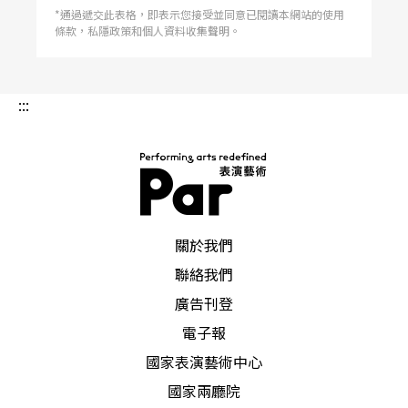
溢的，劉紹爐的美學觀念最重要的就是關注當下，
*通過遞交此表格，即表示您接受並同意已閱讀本網站的使用
而在這一份安靜裡，當下的自己可以感受到平時被
條款，私隱政策和個人資料收集聲明。
喧鬧遮蔽的，那些更高更偉大的力量。在安靜裡，
在感受更偉大的力量裡，有時候有些念頭就發生
了。可能去讀一本一直沒有好好讀的書，或者，他
最常做的開車出去繞一繞，就在附近他成長的地
:::
方，那片有河圳、陂塘、哥哥的果園、和承載所有
童年回憶的山坡。 老家：時間既存在又不存在
「就是這裡了，我小時候住的地方。」但我們只看
到，眼前一片芭蕉、芒草和各種植物張揚地生長著
的山坡，以及前邊掛著「水深勿近」的河圳欄杆。
「以前這裡是一個三合院，很多大陸來的精美的東
西前面全部都是稻田以前我常常爬這棵龍眼樹，在
樹上，往遠處看，可以看
PAR 表演藝術雜誌
關於我們
聯絡我們
廣告刊登
電子報
國家表演藝術中心
國家兩廳院