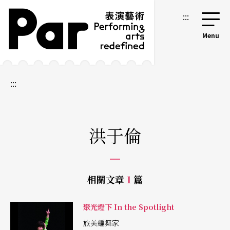
跳到主要內容區塊
網站導覽
:::
:::
洪于倫
相關文章
1
篇
聚光燈下 In the Spotlight
旅美編舞家