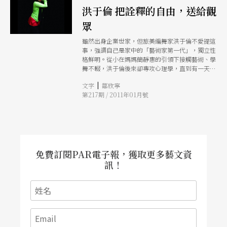
洪于倫 把詮釋的自由，送給觀
眾
雖然出身企業世家，但旅美編舞家洪于倫不愛提這
事，強調自己是家中的「藝術家第一代」，獨立性
格鮮明。從小在媽媽簡靜惠的引領下接觸藝術、學
舞不輟，洪于倫後來卻專攻心理學，直到有一天重
新想起跳舞的快樂，才又重回舞蹈懷抱，選擇現代
|
文字
鄒欣寧
舞起步，還在紐約組了舞團。去年應舞蹈空間舞團
第217期 / 2011年01月號
之邀在皇冠藝術節與舞蹈空間舞團合作，洪于倫也
首度在台灣展現自己的創作成果。
免費訂閱PAR電子報，獲取更多藝文資
訊！