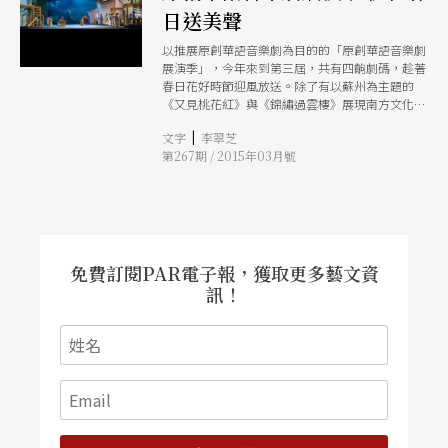
日送美聲
以推展原創華語音樂劇為目的的「原創華語音樂劇
展演季」，今年來到第三屆，共有四齣劇碼，趁著
春日花好時節迎風放送。除了有以蘇州為主題的
《又見桃花紅》與《錦繡過雲樓》展現南方文化傳
統，《至少有十年我不曾流淚》請出「中國好聲
|
文字
李翠芝
音」歌手演出「北漂」青年逐夢故事，還有改編自
第267期 / 2015年03月號
諾貝爾文學獎得主、瑞典女作家拉格洛芙同名小說
的《尼爾斯騎鵝歷險記》，多樣面貌令觀眾驚喜！
免費訂閱PAR電子報，獲取更多藝文資
訊！