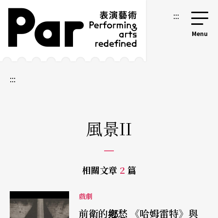
跳到主要內容區塊
網站導覽
:::
:::
風景II
相關文章
2
篇
戲劇
前衛的鄕愁 《哈姆雷特》與