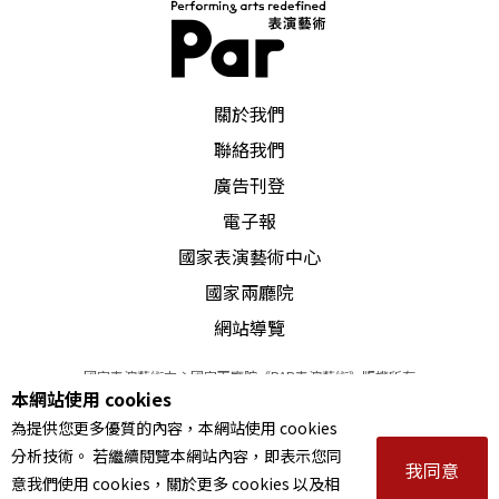
PAR 表演藝術雜誌
關於我們
聯絡我們
廣告刊登
電子報
國家表演藝術中心
國家兩廳院
網站導覽
國家表演藝術中心國家兩廳院《PAR表演藝術》版權所有
本網站使用 cookies
©
2022
Performing arts redefined. All Rights Reserved
為提供您更多優質的內容，本網站使用 cookies
統一編號 Tax Id number 00973926
分析技術。 若繼續閱覽本網站內容，即表示您同
本站所提供相關演出資訊，如有異動應以主辦單位公告為準。
我同意
意我們使用 cookies，關於更多 cookies 以及相
服務條款
｜
隱私權聲明
｜
著作權聲明