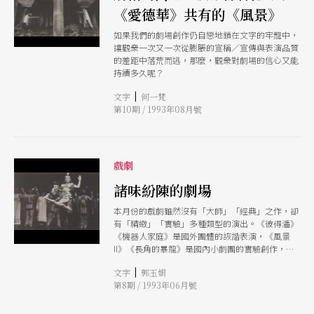
《愛德華》共有的《風景》
如果我們的劇場創作仍自戀地鎖在文字的牢籠中，
讓觀衆一次又一次從膨脹的宣稱／宣傳與表演品質
的差距中落荒而逃，那麼，觀衆對劇場的信心又能
持續多久呢？
|
文字
何一梵
第10期 / 1993年08月號
戲劇
諸味紛陳的劇場
本月份的戲劇雖然沒有「大師」「經典」之作，卻
有「精緻」「實驗」多種類型的演出。《彼得潘》
《機器人家庭》是國外團體的詼諧表演，《風景
II》《長角的暴龍》是國內小劇團的實驗創作，此
外還有傳統的歌舞劇《萬里長城》、本土性爲主的
|
文字
郭玉娟
「汐止藝術節」
第8期 / 1993年06月號