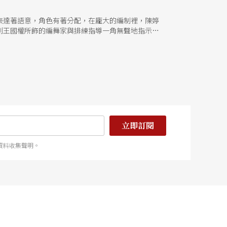
表達著語意，角色有著分配，在龐大的編制裡，陳婷
到王國權所飾的編舞家與排練指導一角無聲地指示著
立即訂閱
資料收集聲明。