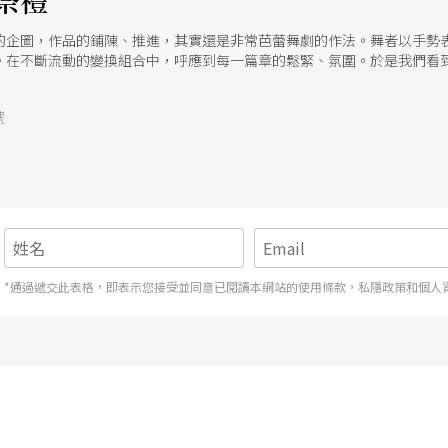
祭禮
的企圖，作品的鋪陳、推進，其實還是非常芭蕾舞劇的作法。舞者以手勢
。在不斷流動的變換組合中，呼應到每一篇章的鬆緊、氛圍。於是我們看
上下、組合，隨著音樂的章節，畫面顯得優雅、不著痕跡。
號
*通過遞交此表格，即表示您接受並同意已閱讀本網站的使用條款，私隱政策和個人