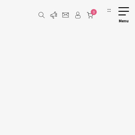
:::
0