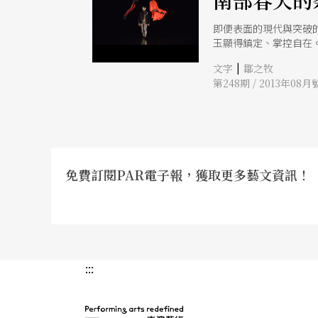
南部春天的
即便表面的現代與突破
玉顯得鎮定、掌控自在
舞者，舞者有條不紊地
|
文字
鄒之牧
第248期 / 2013年08月
免費訂閱PAR電子報，獲取更多藝文資訊！
:::