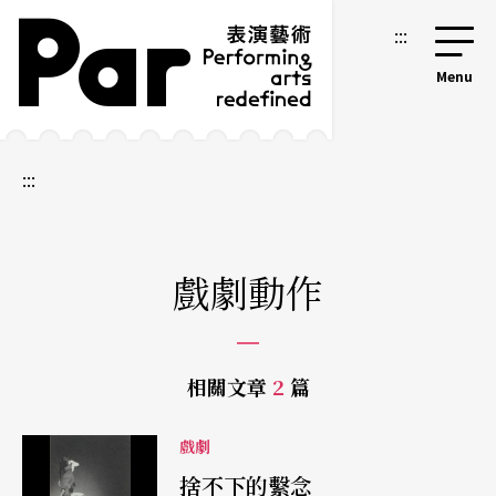
跳到主要內容區塊
網站導覽
:::
:::
戲劇動作
相關文章
2
篇
戲劇
捨不下的繫念