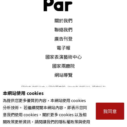
PAR 表演藝術雜誌
關於我們
聯絡我們
廣告刊登
電子報
國家表演藝術中心
國家兩廳院
網站導覽
國家表演藝術中心國家兩廳院《PAR表演藝術》版權所有
本網站使用 cookies
©
2022
Performing arts redefined. All Rights Reserved
為提供您更多優質的內容，本網站使用 cookies
統一編號 Tax Id number 00973926
分析技術。 若繼續閱覽本網站內容，即表示您同
本站所提供相關演出資訊，如有異動應以主辦單位公告為準。
我同意
意我們使用 cookies，關於更多 cookies 以及相
服務條款
｜
隱私權聲明
｜
著作權聲明
關政策更新資訊，請閱讀我們的隱私權政策與使用