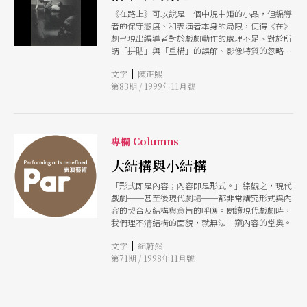
《在路上》可以說是一個中規中矩的小品，但編導
者的保守態度、和表演者本身的局限，使得《在》
劇呈現出編導者對於戲劇動作的處理不足、對於所
謂「拼貼」與「重構」的誤解、影像特質的忽略和
抛不開的寫實意識框架等的問題。
|
文字
陳正熙
第83期 / 1999年11月號
專欄 Columns
大結構與小結構
「形式即是內容；內容即是形式。」綜觀之，現代
戲劇──甚至後現代劇場──都非常講究形式與內
容的契合及結構與意旨的呼應。閱讀現代戲劇時，
我們理不淸結構的面貌，就無法一窺內容的堂奧。
|
文字
紀蔚然
第71期 / 1998年11月號