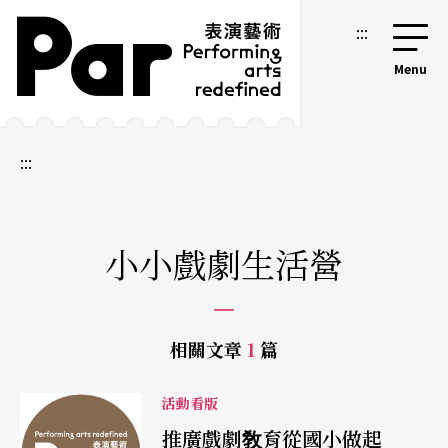
跳到主要內容區塊
網站導覽
:::
:::
小小戲劇生活營
相關文章
1
篇
活動看版
推廣戲劇敎育從國小做起