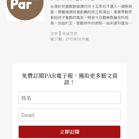
台灣的兒童戲劇推廣約在十五年前才邁入一個新局
面，隨著幾個兒童劇團的成立和演出，漸漸帶動家
長陪孩子看戲的風氣。時至今日觀衆群雖有所成
長，但由於主、客觀條件的限制，尙未達到普及的
地步，兒童觀衆的替換率也很高。「小小劇場生活
|
文字
司徒芝萍
營」是戲劇課程正式踏入國民敎育體制的第一步。
第27期 / 1995年01月號
免費訂閱PAR電子報，獲取更多藝文資
訊！
立即訂閱