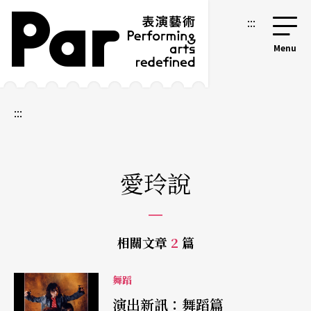
跳到主要內容區塊
網站導覽
:::
:::
愛玲說
相關文章
2
篇
舞蹈
演出新訊：舞蹈篇