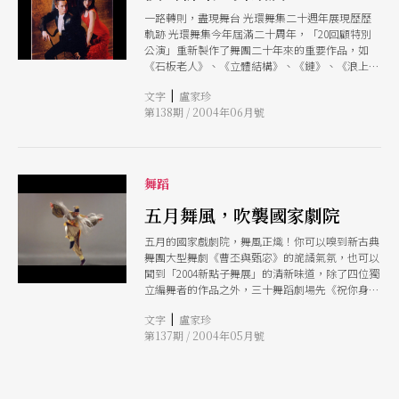
一路轉則，盡現舞台 光環舞集二十週年展現歷歷
軌跡 光環舞集今年屆滿二十周年，「20回顧特別
公演」重新製作了舞團二十年來的重要作品，如
《石板老人》、《立體結構》、《鏈》、《浪上
飄》、《現象》、《念天地之悠悠》，呈現光環一
|
文字
盧家珍
路發展的軌跡。五月底在台北城市舞台登場後，六
第138期 / 2004年06月號
月將繼續於台中、台南、桃園演出。 光環舞集在
創團之初，劉紹爐的創作多是將鄉土題材融入現代
舞，如《鄉旅》、《霸王別姬》、《石板老人》等
作品；十年之間，他從抒發鄉土情懷的做法，轉為
對身體動作的探索，由圓、直線、曲線到立體空間
舞蹈
和結構，發展出《主題與變奏》系列作品。 十年
後，劉紹爐暫停舞團運作赴美進修，找到了「氣、
五月舞風，吹襲國家劇院
身、心合一」的身體律動理念，開啟另一個創作方
五月的國家戲劇院，舞風正熾！你可以嗅到新古典
向，風格轉變可以從《念天地之悠悠》看出端倪，
舞團大型舞劇《曹丕與甄宓》的詭譎氣氛，也可以
並陸續推出《鏈》、《浪上飄》、《現象》等作
聞到「2004新點子舞展」的清新味道，除了四位獨
品；同時，劉紹爐也發現了嬰兒油這個新媒材，展
立編舞者的作品之外，三十舞蹈劇場先《祝你身體
開了「嬰兒油上的現代舞」系列舞蹈創作，讓光環
健康》，然後台北越界舞團將帶大家《尋找張愛
舞集走向國際舞台，並獲得許多榮耀。 近年來劉
|
文字
盧家珍
玲》！
紹爐持續「氣、身、心合一」的創作路線，以身體
第137期 / 2004年05月號
自有的聲音作為伴奏，劉紹爐笑道，這看起來好像
是「加法」，但其實是「減法」，是將舞台表現更
加去蕪存菁，呈現最簡單原始的一面。而這個理念
將在十月份嬰兒油新作中實現，屆時大家可看到融