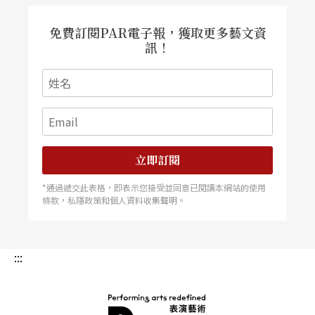
入聲音的嬰兒油作品。 當潘金蓮跳著佛朗明哥舞
多媒體舞劇《台北地圖之尋找潘金蓮》 迷火西班
牙舞坊將推出國內首齣將佛朗明哥舞蹈與劇場結合
免費訂閱PAR電子報，獲取更多藝文資
的多媒體舞劇《台北地圖之尋找潘金蓮》，故事發
訊！
生在現代的台北，武松、武大郎和西門慶這三個男
人在龐大都會裡尋找潘金蓮的行蹤，正當三名男子
瘋狂地尋找她的同時，這位謎樣的女子也正在尋找
著自己。 「我是西門慶，我要解放潘金蓮！」飾
演西門慶的王柏森信心滿滿地說著，他口中的「潘
金蓮」就是迷火西班牙舞坊的靈魂人物李昕。千百
年來，潘金蓮一直是女性情慾主題的重要代表人
物；自認為是潘金蓮的李昕說，佛朗明哥一向與蕩
婦卡門產生聯想，而卡門與潘金蓮最大的不同是，
立即訂閱
卡門沒有受
*通過遞交此表格，即表示您接受並同意已閱讀本網站的使用
條款，私隱政策和個人資料收集聲明。
:::