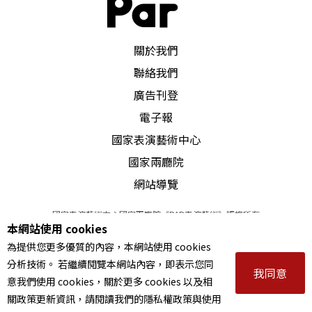
PAR 表演藝術雜誌
關於我們
聯絡我們
廣告刊登
電子報
國家表演藝術中心
國家兩廳院
網站導覽
國家表演藝術中心國家兩廳院《PAR表演藝術》版權所有
本網站使用 cookies
©
2022
Performing arts redefined. All Rights Reserved
為提供您更多優質的內容，本網站使用 cookies
統一編號 Tax Id number 00973926
分析技術。 若繼續閱覽本網站內容，即表示您同
本站所提供相關演出資訊，如有異動應以主辦單位公告為準。
我同意
意我們使用 cookies，關於更多 cookies 以及相
服務條款
｜
隱私權聲明
｜
著作權聲明
關政策更新資訊，請閱讀我們的隱私權政策與使用