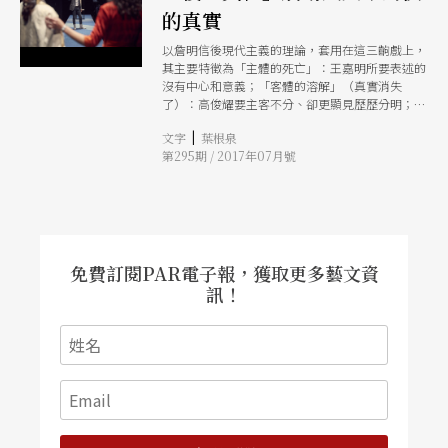
的真實
以詹明信後現代主義的理論，套用在這三齣戲上，
其主要特徵為「主體的死亡」：王嘉明所要表述的
沒有中心和意義；「客體的溶解」（真實消失
了）：高俊耀要主客不分、卻更顯見歷歷分明；語
言則為「符徵之流」：李銘宸符徵與符旨的斷裂，
|
文字
葉根泉
符徵不再對應去「回譯」成它們的符旨。但以過往
第295期 / 2017年07月號
理論如此套用現今的製作，亦沒有多大的意義，只
是再次驗證所標榜的實驗創新早已有前人所為。
免費訂閱PAR電子報，獲取更多藝文資
訊！