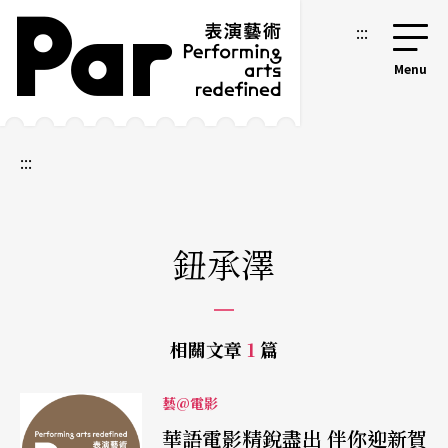
跳到主要內容區塊
網站導覽
:::
:::
鈕承澤
相關文章
1
篇
藝@電影
華語電影精銳盡出 伴你迎新賀