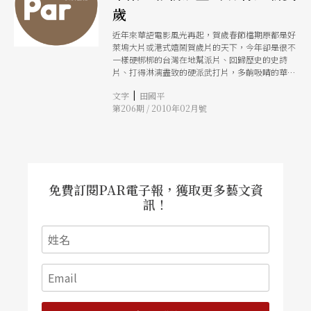
歲
近年來華語電影風光再起，賀歲春節檔期原都是好
萊塢大片或港式嬉鬧賀歲片的天下，今年卻是很不
一樣硬梆梆的台灣在地幫派片、回歸歷史的史詩
片、打得淋漓盡致的硬派武打片，多齣吸睛的華語
電影上映，伴你度過不一樣的春節！
|
文字
田國平
第206期 / 2010年02月號
免費訂閱PAR電子報，獲取更多藝文資
訊！