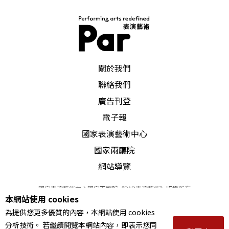
PAR 表演藝術雜誌
關於我們
聯絡我們
廣告刊登
電子報
國家表演藝術中心
國家兩廳院
網站導覽
國家表演藝術中心國家兩廳院《PAR表演藝術》版權所有
本網站使用 cookies
©
2022
Performing arts redefined. All Rights Reserved
為提供您更多優質的內容，本網站使用 cookies
統一編號 Tax Id number 00973926
分析技術。 若繼續閱覽本網站內容，即表示您同
本站所提供相關演出資訊，如有異動應以主辦單位公告為準。