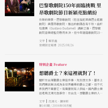
巴黎歌劇院150年面臨挑戰 里
昂歌劇院節目新穎亮點繽紛
在新的樂季，巴黎歌劇院（包含加尼葉與巴士底歌
劇院）與里昂歌劇院，推出的劇碼各有千秋。由於
杜達美（Gustavo Dudamel）請辭之後，巴黎歌
劇院音樂總監仍懸而未決，但今年適逢歌劇院150
周年，只能由行政總監亞歷山大．尼夫
|
文字
賴家鑫
（Alexander Neef）帶領行政團隊挑起這個重擔，
官網限定報導 2025/08/26
音樂節目也從活躍的新生代與中生代指揮中挑選。
反觀里昂歌劇院，目標明確，以現代歌劇與新製作
的創新，展現新風貌與新氣象，頗有崛起之勢。
特別企畫 Feature
想聽爵士？來這裡就對了！
關於在台灣聽爵士樂這件事，先別想太多，基本上
我們應該無法成為全世界最棒的爵士之都，但不代
表我們不需要它。有需要就有人供給。國內爵士樂
迷老鳥沈鴻元告訴你：在台北，想聽爵士樂的人可
以去哪裡！？
|
文字
沈鴻元、陳榮彬
第140期 / 2004年08月號