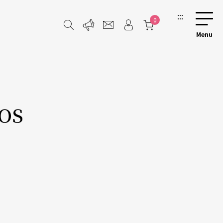
:::
0
os