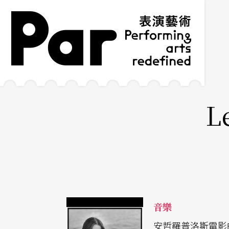
跳到主要內容區塊
網站導覽
:::
L
音樂
安哲羅普洛斯電影