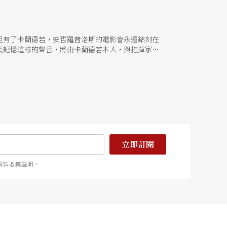
但有了卡蘭德若，安哲羅普洛斯的電影會永遠銘刻在
袤記憶這樣的聲音，將由卡蘭德若本人，與指揮家簡
立即訂閱
資料收集聲明。