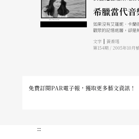
希臘當代音
如果沒有艾蓮妮．卡蘭
觀眾的記憶底層，卻是
文彬及NSO，親自帶到
|
文字
黃香瑤
第154期 / 2005年10月
免費訂閱PAR電子報，獲取更多藝文資訊！
:::