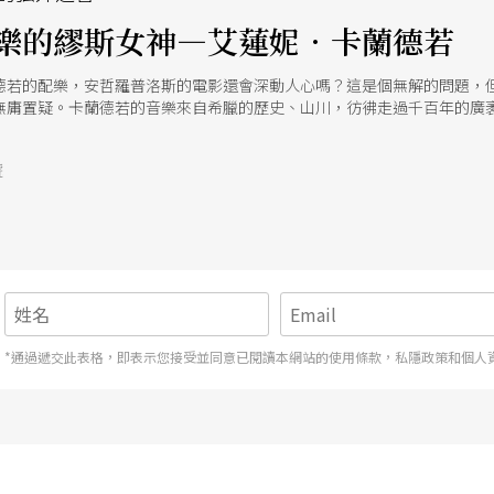
樂的繆斯女神—艾蓮妮．卡蘭德若
德若的配樂，安哲羅普洛斯的電影還會深動人心嗎？這是個無解的問題，
無庸置疑。卡蘭德若的音樂來自希臘的歷史、山川，彷彿走過千百年的廣
你的眼前。
號
*通過遞交此表格，即表示您接受並同意已閱讀本網站的使用條款，私隱政策和個人