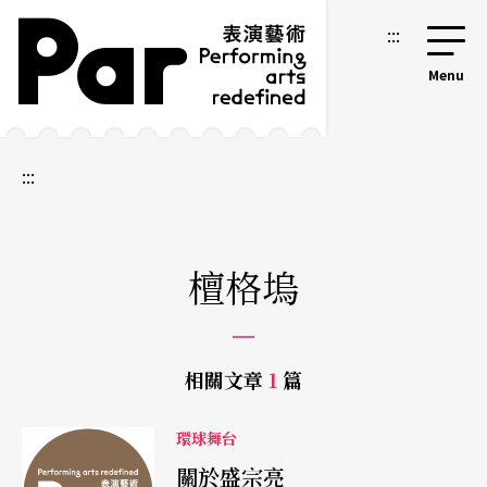
跳到主要內容區塊
網站導覽
:::
:::
檀格塢
相關文章
1
篇
環球舞台
關於盛宗亮