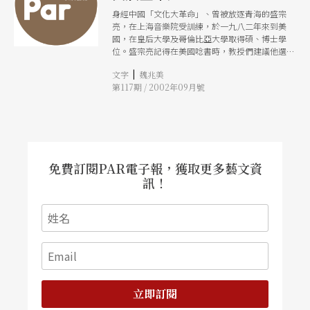
身經中國「文化大革命」、曾被放逐青海的盛宗
亮，在上海音樂院受訓練，於一九八二年來到美
國，在皇后大學及哥倫比亞大學取得碩、博士學
位。盛宗亮記得在美國唸書時，教授們建議他選定
一種作曲風格──不是東方就是西方，但是他的部
|
文字
魏兆美
分音樂成就卻是建築在融會東西方的音樂語言和形
第117期 / 2002年09月號
式，他偶爾取材於中國的故事，或古或今，例如他
的管弦樂作品《南京！南京！》，紀念日本侵華的
南京大屠殺，在二十一世紀的第一個星期由德國北
部電台交響樂團（NDR）在德國漢堡演出：新作
《江青》，即將在二〇〇三年聖塔菲歌劇院
（Santa Fe Opera）首演。他的四重協奏曲將由
紐約愛樂，大提琴家馬友友，鋼琴家艾曼紐．艾克
免費訂閱PAR電子報，獲取更多藝文資
斯（Emanuel Ax），琵琶演奏家吳蠻以及笙及嗩
訊！
吶演奏家吳桐（Tong Wu，譯音）在二〇〇三年三
月於紐約進行世界演出。盛宗亮剛在去年十一月獲
得獎金高達五十萬美金的「天才獎」──麥克阿瑟
獎，並於今年七月就任檀格塢（Tanglewood）音
樂營的當代音樂節的主任。
立即訂閱