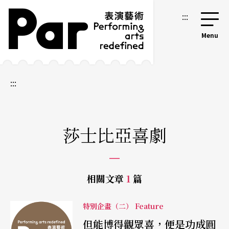
跳到主要內容區塊
網站導覽
:::
:::
莎士比亞喜劇
相關文章
1
篇
特別企畫（二） Feature
但能博得觀眾喜，便是功成圓