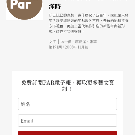
滿時
莎士比亞的喜劇，為什麼過了四百年，還能讓人發
笑？錯認與扮裝的笑點歷久不衰，丑角的插科打諢
永不褪色，再加上當代製作引進的新詮釋與新形
式，讓你不笑也很難！
|
文字
耿一偉、廖俊逞、張華
第191期 / 2008年11月號
免費訂閱PAR電子報，獲取更多藝文資
訊！