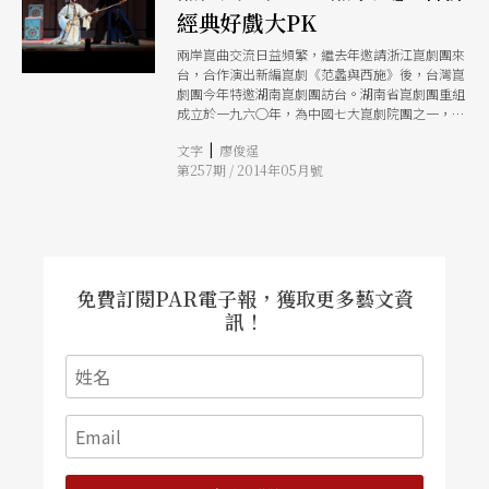
經典好戲大PK
兩岸崑曲交流日益頻繁，繼去年邀請浙江崑劇團來
台，合作演出新編崑劇《范蠡與西施》後，台灣崑
劇團今年特邀湖南崑劇團訪台。湖南省崑劇團重組
成立於一九六○年，為中國七大崑劇院團之一，在
崑曲系統中，雖「腔出吳中」，但「聲各有變」。
|
文字
廖俊逞
湘崑音樂既有文雅的共性，又有質樸的個性，表演
第257期 / 2014年05月號
上優美細膩中顯出粗獷豪放的風格。受本土地域文
化的影響，加之前輩藝人擅於從人民生活與土地獲
取養分，湘崑有山野氣、有泥土味，深受人民群眾
的喜愛。藝術總監洪惟助表示，湘崑風格不同於蘇
崑，節奏緊湊，戲劇性強，可看性高，很能吸引觀
眾。 此行「臺湘爭風」公演，湖南崑劇團帶來兩
齣經典全本大戲《白兔記》、《荊釵記》及折子戲
免費訂閱PAR電子報，獲取更多藝文資
〈山門〉、〈出塞〉，臺崑則排出拿手好戲《風箏
訊！
誤》及折子戲〈佳期〉、〈斷橋〉。湘崑的《白兔
記》吸收並綜合了地方戲的特色，在表演上具有濃
郁的鄉間氣息，形成了獨特的藝術特色。《荊釵
記》則由該團的青年演員擔綱主演，傳承意味濃
厚。臺崑的《風箏誤》是由洪惟助參考李漁原著和
浙崑版本，修編而成，通俗中見典雅，妙趣橫生。