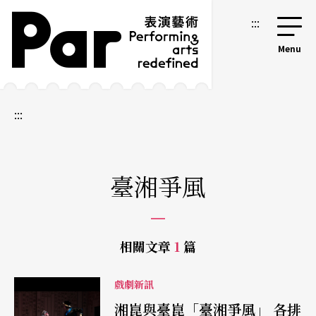
跳到主要內容區塊
網站導覽
:::
:::
臺湘爭風
相關文章
1
篇
戲劇新訊
湘崑與臺崑「臺湘爭風」 各排