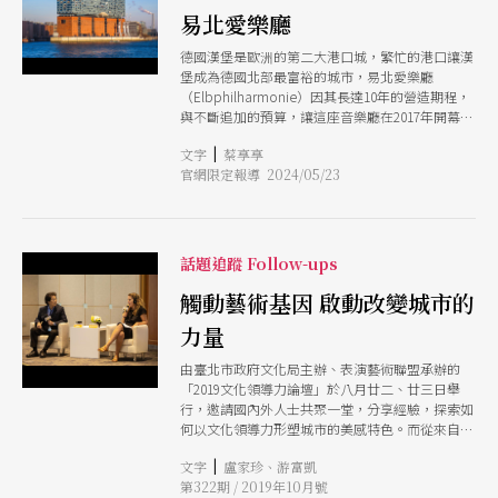
易北愛樂廳
德國漢堡是歐洲的第二大港口城，繁忙的港口讓漢
堡成為德國北部最富裕的城市，易北愛樂廳
（Elbphilharmonie）因其長達10年的營造期程，
與不斷追加的預算，讓這座音樂廳在2017年開幕之
前，就成為眾人目光的焦點。這座音樂廳由設計北
|
文字
蔡享享
京鳥巢、東京表參道Prada，並獲得普立茲獎的瑞
官網限定報導 2024/05/23
士建築師Herzog de Meuron事務所操刀， 建築師
和房地產開發商Alexander Grard與其藝術史學家
妻子Jana Marko 於2001年提倡在歷史悠久的易北
河碼頭倉庫上建造一個音樂廳，音樂廳的一至七層
使用了港口倉庫A（Kaispeicher A）37米高的基
話題追蹤 Follow-ups
座。音樂廳新穎的外型，海浪般的屋頂與港口的浪
花相互呼應，玻璃立面總高度為110米，像是一個
觸動藝術基因 啟動改變城市的
巨大水晶體。用玻璃面板彎曲和刻畫，捕捉天空、
力量
水和城市的反射，和倒映河水的玻璃帷幕，讓這它
成為代表這座繁華海港城市的新地標。
由臺北市政府文化局主辦、表演藝術聯盟承辦的
「2019文化領導力論壇」於八月廿二、廿三日舉
行，邀請國內外人士共聚一堂，分享經驗，探索如
何以文化領導力形塑城市的美感特色。而從來自德
國、日本與埃及的三位國際藝術工作者的經驗分
|
文字
盧家珍、游富凱
享，讓人理解：好的文化設施，可以豐厚城市的文
第322期 / 2019年10月號
化能量，文化領導力則帶動趨勢發展，展現不同思