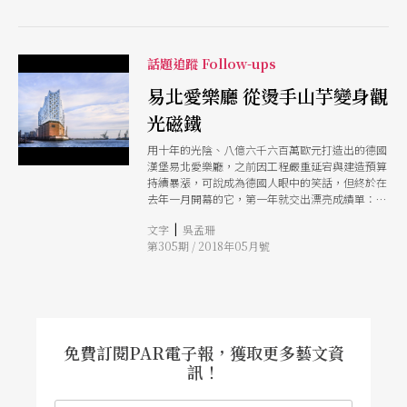
維，或許初期執行不盡如人意，但只要目標清楚，
總有撥雲見日之時，進而為經濟與廣大社會帶來活
力。
話題追蹤 Follow-ups
易北愛樂廳 從燙手山芋變身觀
光磁鐵
用十年的光陰、八億六千六百萬歐元打造出的德國
漢堡易北愛樂廳，之前因工程嚴重延宕與建造預算
持續暴漲，可說成為德國人眼中的笑話，但終於在
去年一月開幕的它，第一年就交出漂亮成績單：一
百四十萬歐元的盈餘，每日一萬七千人次的造訪，
|
文字
吳孟珊
讓漢堡的觀光人數激增，因此也被媒體稱為「觀光
第305期 / 2018年05月號
磁鐵」。是如何的經營讓笑話變佳話？品質的堅
持、用心的節目規劃、不遺餘力的推廣教育，都是
易北愛樂廳打造成功光芒的必勝之道。
免費訂閱PAR電子報，獲取更多藝文資
訊！