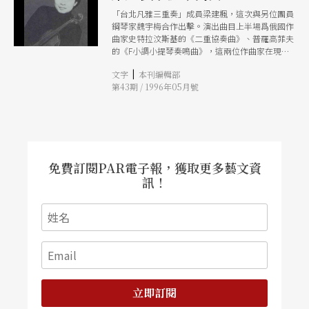
「台北凡雅三重奏」成員梁建楓，這次與另位團員
鋼琴家魏宇梅合作出擊。演出曲目上半場爲俄國作
曲家史特拉汶斯基的《二重協奏曲》、普羅高菲夫
的《F小調小提琴奏鳴曲》，這兩位作曲家在現代
樂派中之影響力甚大；下半場則是波蘭小提琴大師
|
文字
本刊編輯部
韋尼奧夫斯基所譜寫的《浮士德幻想曲》，以及德
第43期 / 1996年05月號
弗札克的四首浪漫小品。
免費訂閱PAR電子報，獲取更多藝文資
訊！
立即訂閱