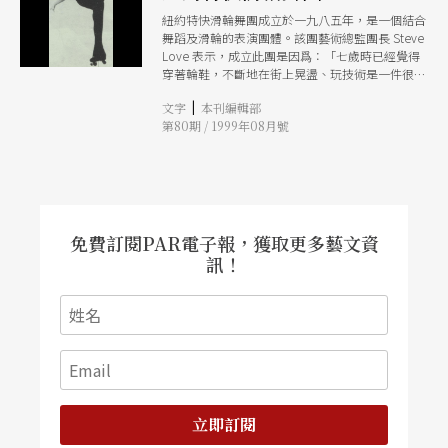
紐約特快滑輪舞團成立於一九八五年，是一個結合
舞蹈及滑輪的表演團體。該團藝術總監團長 Steve
Love 表示，成立此團是因爲：「七歲時已經覺得
穿著輪鞋，不斷地在街上晃盪、玩技術是一件很無
聊的事情，想讓溜滑輪更好玩一些。」所以，在溜
|
文字
本刊編輯部
遍了紐約的大街小巷及中央公園之後，他想到將運
第80期 / 1999年08月號
動、戲劇及舞蹈結合在一起，發展了這一項稱爲X-
DANCE的獨特滑輪舞蹈。 此次來台節目的演出搭
配三〇至九〇年代的音樂，包含爵士、百老匯、迪
斯可、hip hop、funk、繞舌及現今之流行音樂。
舞蹈風格有芭蕾、爵士、花式溜冰、街舞、迪斯可
等，舞者們將展現流暢的肢體語言及體能技術。
免費訂閱PAR電子報，獲取更多藝文資
訊！
立即訂閱