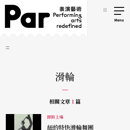
跳到主要內容區塊
網站導覽
:::
:::
滑輪
相關文章
1
篇
即將上場
紐約特快滑輪舞團