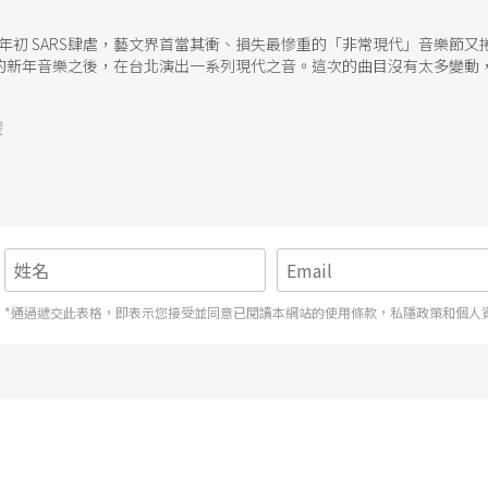
 年初 SARS肆虐，藝文界首當其衝、損失最慘重的「非常現代」音樂節
的新年音樂之後，在台北演出一系列現代之音。這次的曲目沒有太多變動
舞臺換成國家戲劇院，卻只上演一場。而這次令人眼睛一亮的是新增的部
愛樂者更加深切體會，在音樂的國度裡，樂種的分界已經遠遠被排除在藝術
號
會：相當受台灣聽眾歡迎的俄國鋼琴家普雷特涅夫（M.Pletnev）這
，但這也正是考驗演奏者誠意與琴藝的好機會。指揮家艾拉．列汶帶領NSO與貝
大菜：浦羅柯菲夫的第二號鋼琴協奏曲與布拉姆斯的第二號鋼琴協奏曲，
奏這個經典組合來看，他的布拉姆斯也很令人期待。 台灣愛樂者久違的鄭
度登上台北國家音樂廳。同樣屬於早慧的小提琴家，在婚姻與事業兩者之
婚後幾乎在國際舞台上消失的鄭京和，幾年前曾被樂評家譏諷琴藝已隨著
聆聽基頓．克萊曼一樣，意義已在演奏技巧之外了。只是，包括日前從下
的菜色，饒富趣味之餘，似乎也是在低迷的藝術市場中持續往前奔馳的一種
台演出 新春期間能讓大人小孩盡興觀賞的演出不多，將於一月底訪台的泉
*通過遞交此表格，即表示您接受並同意已閱讀本網站的使用條款，私隱政策和個人