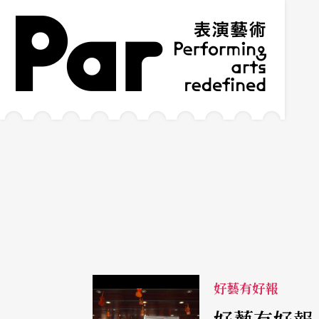
跳到主要內容區塊
網站導覽
:::
好藝有好報