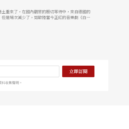
又捲土重來了，在國內觀眾的殷切等待中，來自德國的
，但是場次減少了，如歐陸當今正紅的音樂劇《白紙
分，摩登樂集將帶來一整場搖滾怪傑法蘭克．薩帕的
的考量之外了。 二月兩廳院音樂節目銳減，但卻是
次帶來的獨奏會，單從曲目上來看，也許習慣內容「值回
洛夫（M.Broff）和魯迪（M.Rudy）兩位鋼琴
貝洛夫擅長浦羅柯菲夫的音樂，而從魯迪與羅斯托波
京和，這次經牛耳藝術公司力邀，將在林克昌的指揮
間，來自韓國家庭的鄭京和顯然與來自俄國的穆洛娃
走入家庭而燦爛不再，然而對於她的樂迷而言，再度
榻旅館鬧事鬧到兩廳院台前幕後的甘迺迪，牛耳不時
立即訂閱
新法子？（林芳宜） 戲曲 提線偶戲，讓過年很有
州市木偶劇團，則會帶來兼具藝術性與娛樂性的各
資料收集聲明。