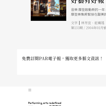
好藝有好報
音樂 摩登啟動新的一年
摩登樂集將緊接在甜美
黑字》場地從前次的新
|
文字
林芳宜、莊珮瑤
作品，或許可讓台灣的
第133期 / 2004年01月
「寥寥幾場」重量級演奏
票價」的人會覺得太輕薄
家則洋洋灑灑開出一桌
維奇、史坦的鋼琴三重
下，與長榮交響樂團再
有著極大不同的選擇，
聆聽舞台上的她已經與
免費訂閱PAR電子報，獲取更多藝文資訊！
端上這類「非凡意義」
趣─泉州市木偶劇團訪
:::