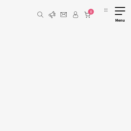
:::
0