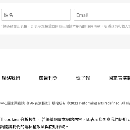
*通過遞交此表格，即表示您接受並同意已閱讀本網站的使用條款，私隱政策和個人
聯絡我們
廣告刊登
電子報
國家表演
中心國家兩廳院《PAR表演藝術》版權所有
©
2022
Performing arts redefined. All R
統一編號 Tax Id number 00973926
本站所提供相關演出資訊，如有異動應以主辦單位公告為準。
cookies 分析技術。 若繼續閱覽本網站內容，即表示您同意我們使用 co
服務條款
｜
隱私權聲明
｜
著作權聲明
資訊，請閱讀我們的隱私權政策與使用條款。