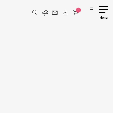
:::
0