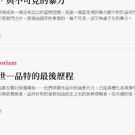
，與不可見的暴力
劇場成為一個沒有出口的密閉空間，這是一個密室裡的暴力展示對於品特
於那扇門之外，那個由國家所象徵的，雖不可見，卻又無處不在的暴力。
號
oriam
世─品特的最後歷程
品都在聲討極權專制──他們早期作品中的抽象外力，已經具體化為現實
的東歐獨裁者，品特針對的是假自由民主之名的英美侵略者。但共通的是
介入公共領域的知識分子。
號