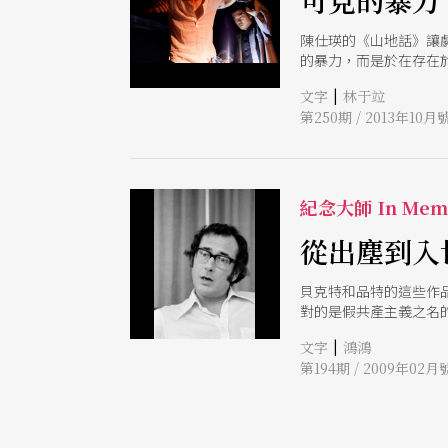
可見的暴力
陳仕瑛的《山地話》讓
的暴力，而是於在存在
|
文字
林于竝
第250期 / 2013年10月
紀念大師 In Mem
從出塵到入
貝克特和品特的這些作
對的是假共產主義之名
者，轉變成以藝術積極
|
文字
鴻鴻
第194期 / 2009年02月