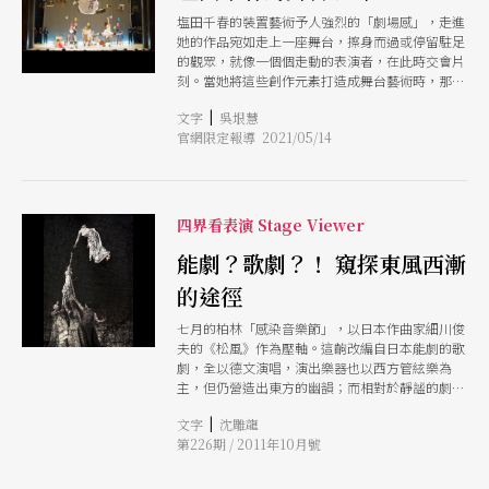
塩田千春的裝置藝術予人強烈的「劇場感」，走進
她的作品宛如走上一座舞台，擦身而過或停留駐足
的觀眾，就像一個個走動的表演者，在此時交會片
刻。當她將這些創作元素打造成舞台藝術時，那些
日常物件在劇場的舞台上營造出超現實的異視感，
|
文字
吳垠慧
那些「不在中的存在」不僅賦予舞台表演更豐富的
官網限定報導 2021/05/14
詮釋觀點，也提供觀眾探問生命本質更多重的想
像。
四界看表演 Stage Viewer
能劇？歌劇？！ 窺探東風西漸
的途徑
七月的柏林「感染音樂節」，以日本作曲家細川俊
夫的《松風》作為壓軸。這齣改編自日本能劇的歌
劇，全以德文演唱，演出樂器也以西方管絃樂為
主，但仍營造出東方的幽韻；而相對於靜謐的劇情
與聲響，莎夏．瓦茲編創的舞蹈動作顯得橫衝直
|
文字
沈雕龍
撞，和能劇中沉緩的肢體語言截然不同。
第226期 / 2011年10月號