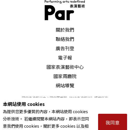
PAR 表演藝術雜誌
關於我們
聯絡我們
廣告刊登
電子報
國家表演藝術中心
國家兩廳院
網站導覽
國家表演藝術中心國家兩廳院《PAR表演藝術》版權所有
本網站使用 cookies
©
2022
Performing arts redefined. All Rights Reserved
為提供您更多優質的內容，本網站使用 cookies
統一編號 Tax Id number 00973926
分析技術。 若繼續閱覽本網站內容，即表示您同
本站所提供相關演出資訊，如有異動應以主辦單位公告為準。
我同意
意我們使用 cookies，關於更多 cookies 以及相
服務條款
｜
隱私權聲明
｜
著作權聲明