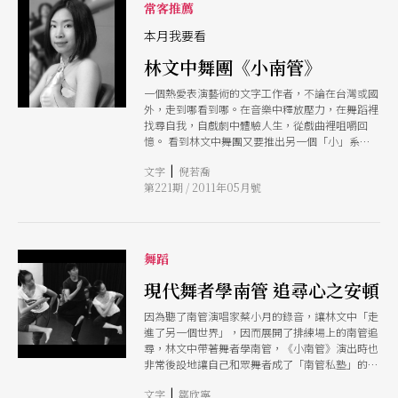
常客推薦
本月我要看
林文中舞團《小南管》
一個熱愛表演藝術的文字工作者，不論在台灣或國
外，走到哪看到哪。在音樂中釋放壓力，在舞蹈裡
找尋自我，自戲劇中體驗人生，從戲曲裡咀嚼回
憶。 看到林文中舞團又要推出另一個「小」系列
的作品，第肆號《小南管》，尚未來得及仔細閱讀
|
文字
倪若喬
相關介紹，便毫不猶豫地刷卡買票。從二○○八年
第221期 / 2011年05月號
的創團首作《小》、○九年的《情歌》到去年的
《尛》，編舞家在所謂微型劇場的概念下，除了最
主要的肢體動作建構，也試圖對文字與意義的對應
關係作一番有趣的解讀，最初的《小》如是。接續
的《情歌》亦在各式動人情歌的旋律與詞意間，勾
舞蹈
勒出張力十足的情感織網。去年的《尛》則在巴赫
的平均律裡，玩起了童年積木的遊戲，而且在令人
現代舞者學南管 追尋心之安頓
目不暇給的快速變換中衝破空間的局限，其展現的
因為聽了南管演唱家蔡小月的錄音，讓林文中「走
獨特創意與簡潔俐落的肢體語彙，不但不能讓人
進了另一個世界」，因而展開了排練場上的南管追
「小」看，相反地更值得「大」力推薦。 因此，
尋，林文中帶著舞者學南管，《小南管》演出時也
這次的《小南管》著實令人期待，當現代舞遇到傳
非常後設地讓自己和眾舞者成了「南管私塾」的新
統南管雅樂，是接受西方舞蹈訓練的身體，朝向梨
生，時而依著絲竹樂曲款擺身軀，讓現代舞的身體
園科步的試探？抑或是在餘音繞樑的南管吟唱中，
|
文字
鄒欣寧
逐漸被南管戲的科步（基本動作）滲透；時而端坐
體驗緩慢凝結的時空感？且讓我們拭目以待。