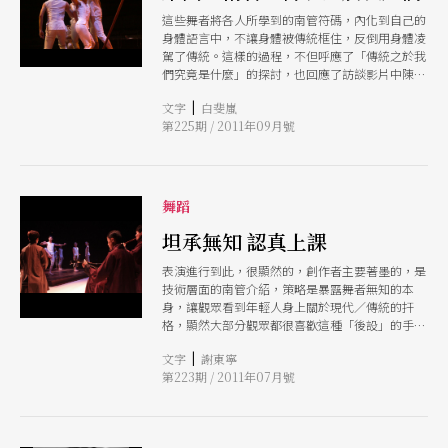
這些舞者將各人所學到的南管符碼，內化到自己的
身體語言中，不讓身體被傳統框住，反倒用身體凌
駕了傳統。這樣的過程，不但呼應了「傳統之於我
們究竟是什麼」的探討，也回應了訪談影片中陳美
娥所說：「現代的東西做好，以後也會變成傳
|
文字
白斐嵐
統。」
第225期 / 2011年09月號
舞蹈
坦承無知 認真上課
表演進行到此，很顯然的，創作者主要著墨的，是
技術層面的南管介紹，策略是暴露舞者無知的本
身，讓觀眾看到年輕人身上關於現代／傳統的扞
格，顯然大部分觀眾都很喜歡這種「後設」的手
法，因為隔著舞台看到的，可能是同樣的自己。
|
文字
謝東寧
第223期 / 2011年07月號