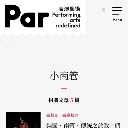
跳到主要內容區塊
網站導覽
:::
:::
小南管
相關文章
5
篇
新藝見／新銳藝評
梨園．南管．傳統之於我／們