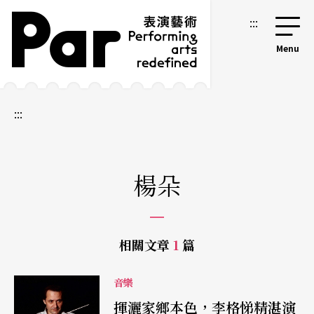
跳到主要內容區塊
網站導覽
:::
:::
楊朵
相關文章
1
篇
音樂
揮灑家鄉本色，李格悌精湛演