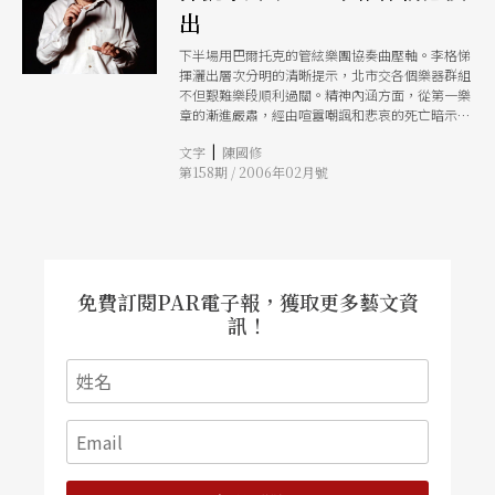
出
下半場用巴爾托克的管絃樂團協奏曲壓軸。李格悌
揮灑出層次分明的清晰提示，北市交各個樂器群組
不但艱難樂段順利過關。精神內涵方面，從第一樂
章的漸進嚴肅，經由喧囂嘲諷和悲哀的死亡暗示，
到第五樂章的肯定生命，李格悌以炫技卻不忘溫暖
|
文字
陳國修
表情的詮釋手法，把這齣從黑暗到光明的音響戲
第158期 / 2006年02月號
劇，塑造得頗富深度。
免費訂閱PAR電子報，獲取更多藝文資
訊！