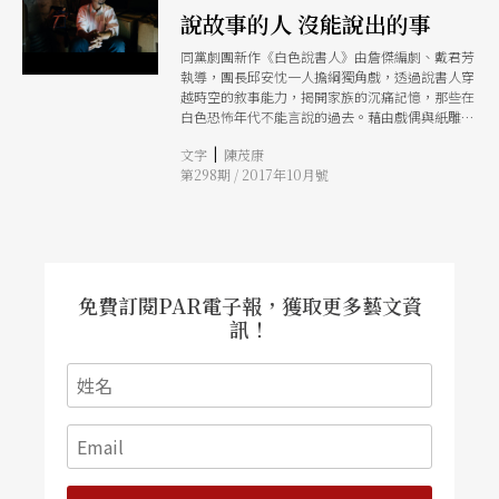
說故事的人 沒能說出的事
同黨劇團新作《白色說書人》由詹傑編劇、戴君芳
執導，團長邱安忱一人擔綱獨角戲，透過說書人穿
越時空的敘事能力，揭開家族的沉痛記憶，那些在
白色恐怖年代不能言說的過去。藉由戲偶與紙雕，
讓說書人的故事立體化，那些令人顫慄的血淋淋真
|
文字
陳茂康
相，也在天馬行空、有如張飛打岳飛的說書情節中
第298期 / 2017年10月號
浮現
免費訂閱PAR電子報，獲取更多藝文資
訊！