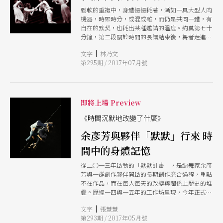
鬆軟的重複中，身體慢慢耗著，漸如一具大型人肉
機器，時聚時分，或混或雜，而仍是共同一體，有
自在的默契，也耗出某種邀請的溫度。約莫第七十
分鐘，第二段關於時間的長講結束後，舞者走進觀
眾席坐下，穿上衣帽，彷彿要成為「我們」之一；
|
文字
林乃文
倏然在座位上痙攣起來，抖落外衣，重回舞台，標
第295期 / 2017年07月號
示了自己的不可溶解。就在最後這一刻，他們決定
應該抵抗點什麼。
即將上場 Preview
《時間沉默地改變了什麼》
余彥芳與夥伴「默默」行來 時
間中的身體記憶
從二○一三年啟動的「默默計畫」，是編舞家余彥
芳與一群創作夥伴開啟的長期創作磨合過程，重點
不在作品，而在每人每天的改變與關係上歷史的堆
疊。歷經一四與一五年的工作坊呈現，今年正式推
出《時間沉默地改變了什麼》，余彥芳以跳躍、拼
|
文字
張慧慧
貼方式處理時間，企圖以四面舞台並陳生活中的同
第293期 / 2017年05月號
時性感受與素材，呈現身體的時間記憶。