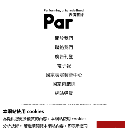
PAR 表演藝術雜誌
關於我們
聯絡我們
廣告刊登
電子報
國家表演藝術中心
國家兩廳院
網站導覽
國家表演藝術中心國家兩廳院《PAR表演藝術》版權所有
本網站使用 cookies
©
2022
Performing arts redefined. All Rights Reserved
為提供您更多優質的內容，本網站使用 cookies
統一編號 Tax Id number 00973926
分析技術。 若繼續閱覽本網站內容，即表示您同
本站所提供相關演出資訊，如有異動應以主辦單位公告為準。