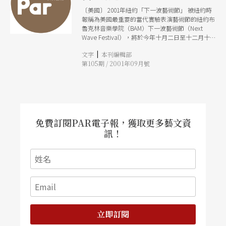
〔美國〕 2001年紐約「下一波藝術節」 被紐約時
報稱為美國最重要的當代實驗表演藝術節的紐約布
魯克林音樂學院（BAM）下一波藝術節（Next
Wave Festival），將於今年十月二日至十二月十
六日舉辦。今年的主題為「南半球下一波」（Next
|
文字
本刊編輯部
Wave Down Under）將呈現澳洲的表演藝術風
第105期 / 2001年09月號
貌。包括來自雪梨的B貝瓦劇團（Company B
Belvoir）將演出反映二次大戰後澳洲政治社會狀
況的《雲街》Cloudstreet；大塊動作現代舞團
（Chunky Move）的舞作《壓扁了》Crumpled與
《敗壞了2》Corrupted2；還有由澳洲與印尼合作
的爪哇皮影戲，將演出印度史詩中的《盜取希妲》
The Theft of Sita。澳洲原住民舞團班咖拉
免費訂閱PAR電子報，獲取更多藝文資
（Bangarra）演出《歌舞晚會》Corroboree；另
訊！
有音樂、電影、網路藝術及座談會等相關活動，將
集中在十月份呈現。 十一、十二月的節目重點仍
然是以歐美新銳表演團體為主。舞蹈方面，將推出
比利時羅薩絲舞團（Rosas）與編舞家基絲梅克
（Anne Teresa De Keersmaeker）合作，詮釋極
限主義作曲家史提夫．瑞希（Steve Reich）音樂
的作品《鼓聲》Drumming。美國的約翰．賈斯培
士舞團（John Jasperse Company）也將演出後
現代舞作《龐大的空虛》Giant Empty。而舞蹈劇
立即訂閱
場大師碧娜．鮑許（Pina Bausch）與烏帕塔舞蹈