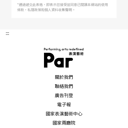
劇場（Tanztheater Wuppertal）今年則帶來曾在
*通過遞交此表格，即表示您接受並同意已閱讀本網站的使用
一九九八年里斯本博覽會演出的作品Masurca
條款，私隱政策和個人資料收集聲明。
Fogo。由編舞家威廉．佛塞（William Forsythe）
帶領的法蘭克福芭蕾舞團（Ballet Frankfurt）也將
在藝術節中演出三支新作。 戲劇節目方面，華裔
美國爵士音樂家Fred Ho將演出以華裔美國移民史
:::
為主題的音樂劇《從前的美國華裔》Once upon
the time in Chinese America，在電影《臥虎藏
龍》引起的東方功夫風潮下，結合武術、爵士樂與
通俗文化，將呈現出美國當代的中國想像。導演羅
伯．威爾森（Robert Wilson
PAR 表演藝術雜誌
關於我們
聯絡我們
廣告刊登
電子報
國家表演藝術中心
國家兩廳院