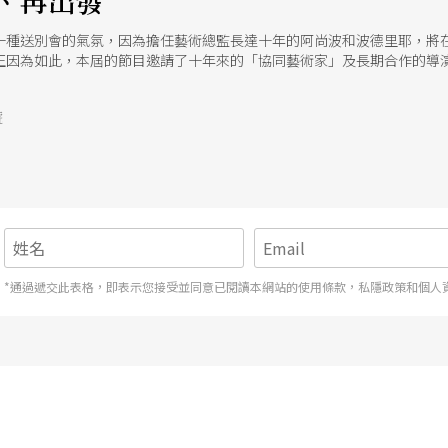
、再出發
一種送別會的氣氛，因為擔任藝術總監長達十年的阿尚波和波德里耶，將
正因為如此，本屆的節目邀請了十年來的「協同藝術家」及長期合作的導
號
*通過遞交此表格，即表示您接受並同意已閱讀本網站的使用條款，私隱政策和個人