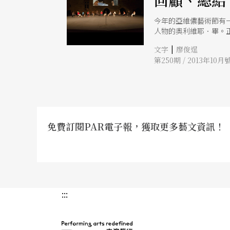
回顧、總結
今年的亞維儂藝術節有
人物的奧利維耶．畢。
意味濃厚。
|
文字
廖俊逞
第250期 / 2013年10月
免費訂閱PAR電子報，獲取更多藝文資訊！
:::