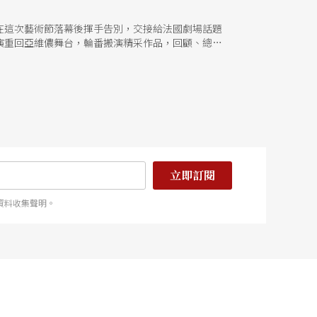
在這次藝術節落幕後揮手告別，交接給法國劇場話題
演重回亞維儂舞台，輪番搬演精采作品，回顧、總結
立即訂閱
資料收集聲明。