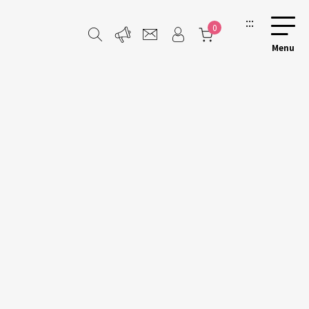
:::
0