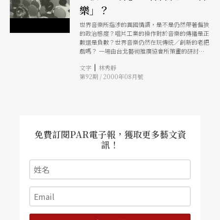
樂」？
世界音樂所指涉的異國情調，是不是仍然帶著偏狹
的政治態度？唱片工業的操作對於音樂的傳播是正
數還是負數？世界音樂仍然在玩傳統／創新的老把
戲嗎？ 一場由台北藝術推廣協會所策畫的研討
會，邀來歐洲及台灣的世界音樂節策展人、媒體工
|
文字
林秀靜
作者、唱片業者展開對話，席間各種「聲響」並
第92期 / 2000年08月號
陳，有和諧的高音，也有激烈的異聲，在在展現世
界音樂追求「差異」的核心槪念。
免費訂閱PAR電子報，獲取更多藝文資
訊！