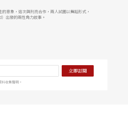
感性的意象，這次與刑亮合作，兩人試圖以舞蹈形式，
uard）出發的兩性角力故事。
立即訂閱
資料收集聲明。