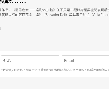
......
舞作品，《情男色女──達利vs.加拉》並不只是一種以身體與空間表現
大師的薩爾瓦多．達利（Salvador Dali）與其妻子加拉（Gala El
號
*通過遞交此表格，即表示您接受並同意已閱讀本網站的使用條款，私隱政策和個人