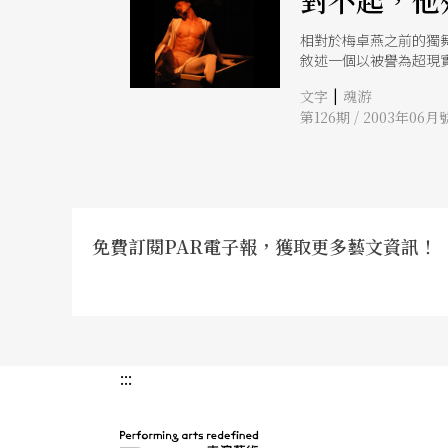
對不起，他殘缺
相對於梅卓燕之前的獨
敘述一個以被譽為超現實藝術
|
文字
魂游
第126期 / 2003年06月
免費訂閱PAR電子報，獲取更多藝文資訊！
:::