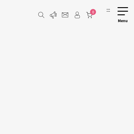
:::
0