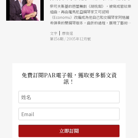
柴可夫斯基的芭蕾舞劇《胡桃鉗》，被寫成管絃樂
組曲，再由羅馬尼亞鋼琴家艾可諾姆
（Economu）改編成為他自己和女鋼琴家阿格麗
希彈奏的雙鋼琴版本，曲折的過程，展現了藝術家
對童話世界與純真愛情的嚮往。 布拉姆斯根據德
|
文字
廖俊逞
國詩人道默（Daumer）所作之詩，寫出了《新愛
第156期 / 2005年12月號
之歌》，圓舞曲風格的愛情詩歌，道出作曲家內心
深藏的熱烈情感。 李斯特根據莫札特歌劇《唐
璜》選曲所改編的雙鋼琴《幻想曲》，將歌劇中的
序曲及兩首著名的旋律《我們手拉手到那邊去》及
《飲酒歌》重新組合，以最燦爛多彩的炫技，表現
出花花公子「唐璜」的多面性。 這些作曲家們對
音樂裡「愛情」、「親情」的反覆思慮，將一一展
免費訂閱PAR電子報，獲取更多藝文資
現在「聖誕情話愛之歌」音樂會中，經由舞蹈、歌
訊！
唱、影像演奏等媒介，傳達給聽眾。 「聖誕情話
愛之歌」將邀請曾任布達佩斯國家劇院的舞者莊士
賢、男低音廖聰文、女中音楊艾琳、在台北愛樂電
台擔任主持人的女高音黃瑞芬（Zoe），加上魏樂
富、葉綠娜的雙鋼琴共同演出，在聖誕夜，將短
暫、熱烈永恆的愛情，長亙的親情與純真柔美自然
之愛，融合成為一場多彩多姿的連綿情話。（廖俊
逞）
立即訂閱