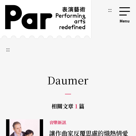
跳到主要內容區塊
網站導覽
:::
:::
Daumer
相關文章
1
篇
音樂新訊
讓作曲家反覆思慮的熾熱情愛