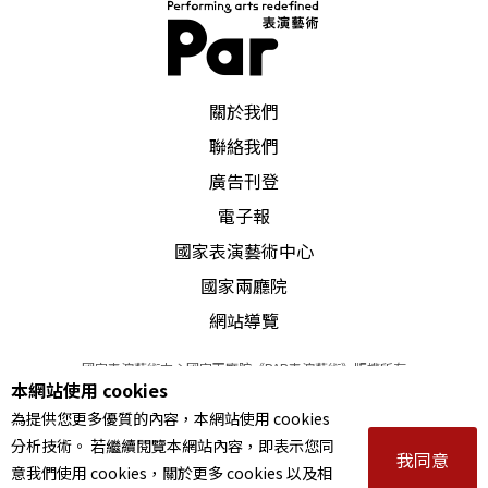
PAR 表演藝術雜誌
關於我們
聯絡我們
廣告刊登
電子報
國家表演藝術中心
國家兩廳院
網站導覽
國家表演藝術中心國家兩廳院《PAR表演藝術》版權所有
本網站使用 cookies
©
2022
Performing arts redefined. All Rights Reserved
為提供您更多優質的內容，本網站使用 cookies
統一編號 Tax Id number 00973926
分析技術。 若繼續閱覽本網站內容，即表示您同
本站所提供相關演出資訊，如有異動應以主辦單位公告為準。
我同意
意我們使用 cookies，關於更多 cookies 以及相
服務條款
｜
隱私權聲明
｜
著作權聲明