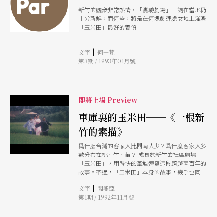
新竹的觀衆非常熱情，「實驗劇場」一詞在當地仍
十分新鮮，而這些，將是在這塊劇運處女地上灌溉
「玉米田」最好的養份
|
文字
何一梵
第3期 / 1993年01月號
即將上場 Preview
車庫裏的玉米田──《一根新
竹的素描》
爲什麼台灣的客家人比閩南人少？爲什麼客家人多
數分布在桃、竹、苗？ 成長於新竹的社區劇場
「玉米田」，用輕快的筆觸速寫這段跨越兩百年的
故事。不過，「玉米田」本身的故事，幾乎也同樣
曲折離奇。 這個劇團去年一月成立於邱娟娟家的
|
文字
閻鴻亞
車庫中。那時，她從藝術學院戲劇系畢業不過兩年
第1期 / 1992年11月號
半，已做過魔奇與屏風的舞台設計、希爾特布景公
司的製作經理、電視廣告的藝術指導，以及三部揚
名國際的電影《舊情綿綿》、《刀瘟》、《五個女