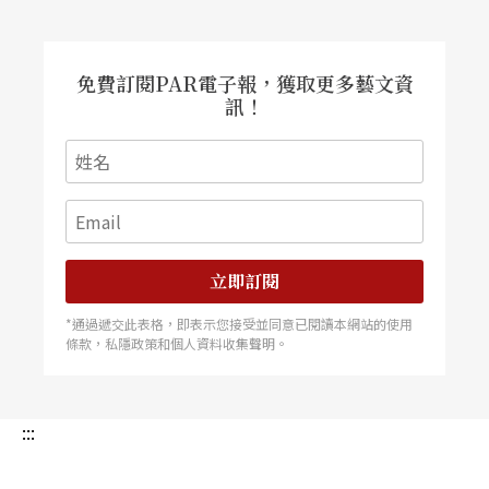
子與一根繩子》的藝術指導。然後，她回到新竹老
家，成立劇團，自資辦了四屆戲劇營，一面培訓，
一面持續推出四齣戲，有的在大學、工地露天巡
演，有的就在家中車庫。爲什麽選擇車庫？她説：
免費訂閱PAR電子報，獲取更多藝文資
「因爲簡單，因爲便宜，一、兩萬元就可以做一齣
訊！
戲。」 拮据度日的小劇團今年得到了文建會的補
助，夠他們在車庫裏演一百齣戲，終於能把經營多
時的客家人遷台史搬上文化中心的大舞台。邱娟娟
的編導手法，也從簡樸的概念變化出豐富的意念。
全劇第一部分〈活動的雕塑〉，就在觀衆席當中演
出。觀衆坐在新竹的地圖上，看著市民在自己的身
邊扮演生活趣事。第二部分〈畫裏的故事〉則從環
境劇場走人敍事詩，以客家山歌牽引出先民墾荒、
械鬥，以及日據時代歸屬感的掙扎。同樣是鮮明變
立即訂閱
換的生活剪影，點滴鋪陳出今昔之間的異與同。
玉米田目前有二十二名團員，包辦幕後工作之外，
*通過遞交此表格，即表示您接受並同意已閱讀本網站的使用
還要上台串演五、六十個角色。他們的熱情與生命
條款，私隱政策和個人資料收集聲明。
力，就像新竹的一根歡喜的樹苗。 （閻鴻亞）
:::