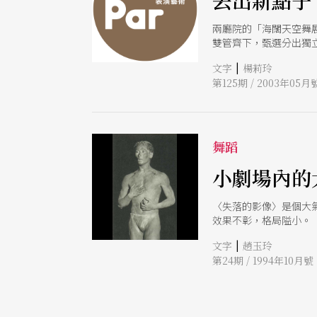
丟出新點子
兩廳院的「海闊天空舞
雙管齊下，甄選分出獨
預計試辦兩屆再做評估
|
文字
楊莉玲
第125期 / 2003年05月
舞蹈
小劇場內的
〈失落的影像〉是個大
效果不彰，格局隘小。
|
文字
趙玉玲
第24期 / 1994年10月號