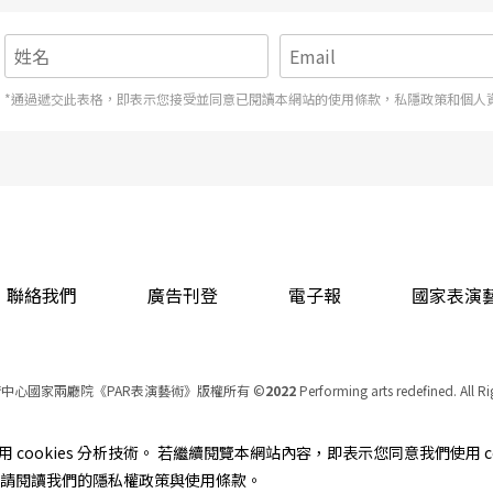
*通過遞交此表格，即表示您接受並同意已閱讀本網站的使用條款，私隱政策和個人
聯絡我們
廣告刊登
電子報
國家表演
中心國家兩廳院《PAR表演藝術》版權所有
©
2022
Performing arts redefined. All R
統一編號 Tax Id number 00973926
本站所提供相關演出資訊，如有異動應以主辦單位公告為準。
cookies 分析技術。 若繼續閱覽本網站內容，即表示您同意我們使用 co
服務條款
｜
隱私權聲明
｜
著作權聲明
資訊，請閱讀我們的隱私權政策與使用條款。