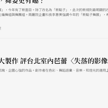
，舞姿更有趣？
展」，今年有了新面目。除了改名為「新點子」，此次的新規則最明顯的
立編舞組與舞團組。兩廳院企畫科長李惠美強調今年的「新點子舞展」，
。
號
大製作 評台北室內芭蕾〈失落的影像
氣魄、企圖心強的作品。創作者在色彩、舞蹈語彙、音樂，和燈光的運用