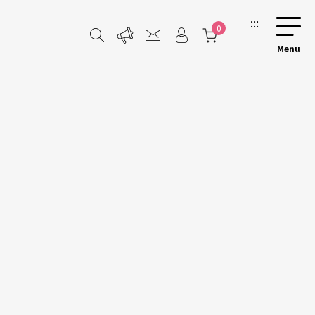
:::
0