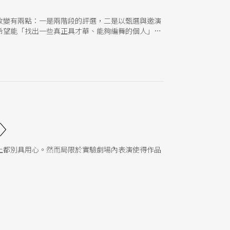
改變有兩點：一是兩階段的評選，二是以甄選與邀演
希望能「找出一些真正具才華、能夠編舞的個人」，
〉
上都別具用心。然而局限於實驗劇場內表演使得作品