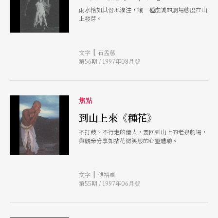
雨水恰如其份地灌注，讓一種虔誠的劇場態度在山
上發芽。
|
文字
石孟慈
第56期 / 1997年08月號
焦點
到山上來《種花》
不打鼓、不行走的優人，要回到山上的老泉劇場，
與觀衆分享如拈花微笑般的心靈體驗。
|
文字
傅裕惠
第55期 / 1997年06月號