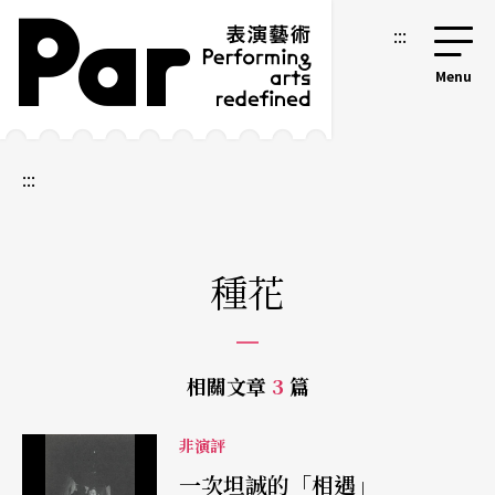
跳到主要內容區塊
網站導覽
:::
:::
種花
相關文章
3
篇
非演評
一次坦誠的「相遇」