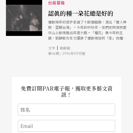
台前幕後
認眞的種一朶花總是好的
優劇場年初徒步走過了十餘個鄕鎭，演出「優人神
鼓．雲脚台灣」。今年的中秋夜，他們依照慣例要
在山上劇場推出年度大戲。「種花」是今年的主
題，劉靜敏在本文細訴了優劇場如何「走」向種花
的路上。
|
文字
劉靜敏
第46期 / 1996年09月號
免費訂閱PAR電子報，獲取更多藝文資
訊！