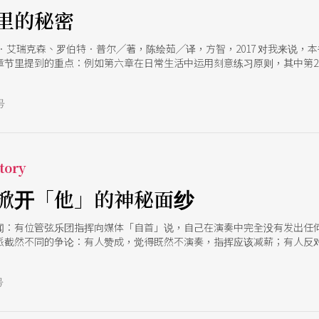
里的秘密
斯．艾瑞克森、罗伯特．普尔╱著，陈绘茹╱译，方智，2017 对我来说
章节里提到的重点：例如第六章在日常生活中运用刻意练习原则，其中第2
等内容叙述精辟，阅读后更让我击节赞叹，于此虽无法尽述，但将观念运
号
tory
掀开「他」的神秘面纱
闻：有位管弦乐团指挥向媒体「自首」说，自己在演奏中完全没有发出任何
派截然不同的争论：有人赞成，觉得既然不演奏，指挥应该减薪；有人反
「无声的音乐家」，确实在音乐会演出的现场是无声的；但指挥所肩负的任
得面对每个决策的成与败。 然而，大众评断一位指挥的成功与否，看的究
号
且让我们透过十个面向，认识「指挥」这一行的历史与内涵