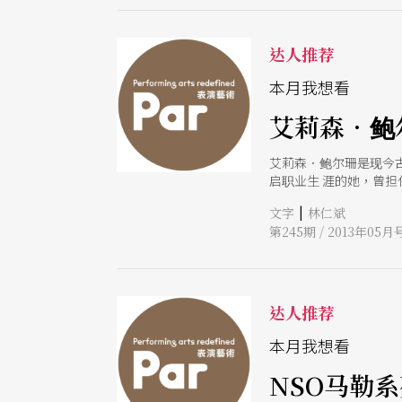
达人推荐
本月我想看
艾莉森．鲍
艾莉森．鲍尔珊是现今
启职业生 涯的她，曾担任
为止更已出版十张个人
|
文字
林仁斌
而，聆听艾莉森．鲍尔
第245期 / 2013年05月
佳，技术超群），轻松
全面且精致无比的年轻
（《义大利巴洛克小号协
场，令人无比期待！
达人推荐
本月我想看
NSO马勒