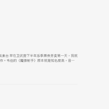
原装来台 早在卫武营下半年乐季票券开卖第一天，我就
制作。韦伯的《魔弹射手》原本就是知名度高，音乐
进来台不用出国，在台湾就能欣赏国际顶巅歌剧制
r！ 身为音乐人与推广者，我更能理解歌剧制作项目
支持，到场欣赏，是我诚恳的建议。本次《魔弹射
间。 TSO 殷巴尔与邓泰山 推荐理由：大师Ｘ大
季更将邀请1980年第10届华沙萧邦国际钢琴大赛首
大赛这么多年来，在决赛里弹奏第2号钢琴协奏曲而
承与教学经验，教育出多位大赛重要获奖者：2021
年，对历届得奖者演奏如数家珍，因此对我来说，能再次
吸引力满点的最棒选择。