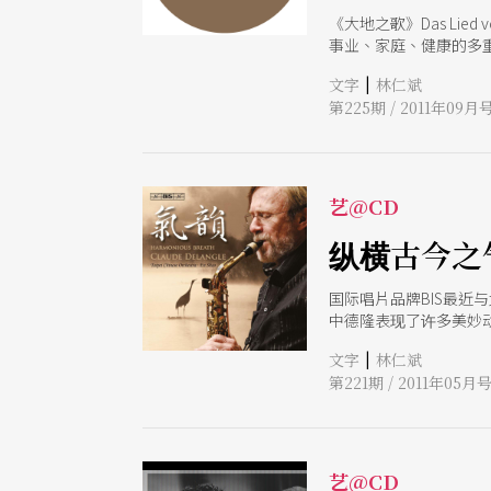
《大地之歌》Das Lied
事业、家庭、健康的多重危机
后所创作，可以说是乐
|
文字
林仁斌
地之歌」之标题，三年后
第225期 / 2011年09月
NSO逐渐融合，双方在
大作的诠释。六乐章的
艺@CD
纵横古今之
国际唱片品牌BIS最
中德隆表现了许多美妙
出长笛经典曲目专辑，
|
文字
林仁斌
第221期 / 2011年05月
艺@CD