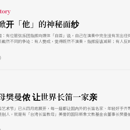
tory
掀开「他」的神秘面纱
闻：有位管弦乐团指挥向媒体「自首」说，自己在演奏中完全没有发出任何
派截然不同的争论：有人赞成，觉得既然不演奏，指挥应该减薪；有人反
「无声的音乐家」，确实在音乐会演出的现场是无声的；但指挥所肩负的任
得面对每个决策的成与败。 然而，大众评断一位指挥的成功与否，看的究
号
且让我们透过十个面向，认识「指挥」这一行的历史与内涵
母樊曼侬 让世界长笛一家亲
笛艺术节」已从四月底展开，每一届都让国内外的长笛名家、年轻好手齐
是别人，就是有「台湾长笛教母」美誉的国际新象文教基金会董事长樊曼
，在长笛的推广教育上更是著力甚深，透过「国际长笛艺术节」的举办，