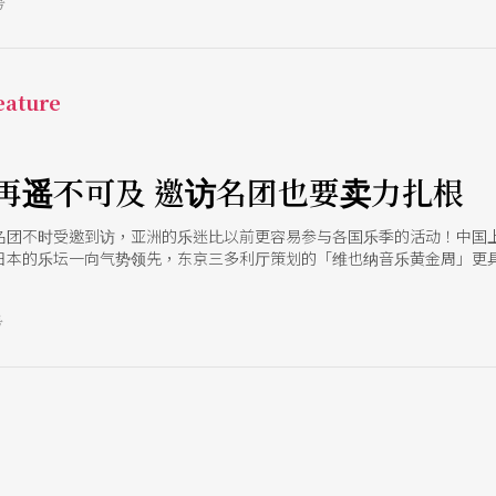
号
ature
再遥不可及 邀访名团也要卖力扎根
名团不时受邀到访，亚洲的乐迷比以前更容易参与各国乐季的活动！中国
日本的乐坛一向气势领先，东京三多利厅策划的「维也纳音乐黄金周」更
广的演出规划，相当用心。
号