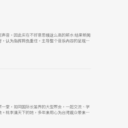
声音，因此实在不好意思领这么高的薪水 结果新闻
对，认为指挥肩负重任，主导整个音乐内容的呈现。
务，就像一艘船的船长或一家公司的CEO，不是负
竟是舞台上的明星？还是排练中的大师？这些不同的
聚一堂，如同国际长笛界的大型聚会，一起交流、学
侬。桃李满天下的她，多年来用心为台湾观众带来许
她让国际长笛界如同一个大家庭，团结一致，让更多