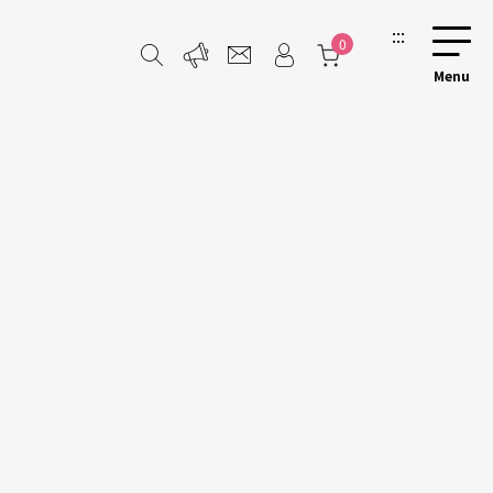
:::
0