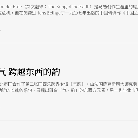
 von der Erde（英文翻译：The Song of the Earth）是马
，他在阅读过Hans Bethge于一九○七年出版的中国诗译作《中国之笛》Th
迷认识晚年马勒创作风格至高之重要作品。而惧怕音乐史上作曲家宿命之「
却也无法摆脱这心中最畏惧之心魔，就在第十号交响曲未完成之际，于一九
号
上一个乐季中共同展现亮丽票房与气势。因而在新乐季中，笔者则更期盼听
《大地之歌》，两位国外优异演唱家东西方意向与音乐的结合，更增添我
气 跨越东西的韵
近与北市国合作了第二张国西乐跨界专辑《气韵》，由法国萨克斯风大师克
动听的长线条乐句，展现出融合「气．韵」的东西方元素。另一也与北市国
展现扎实功力。
号