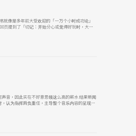
，本书就像是多年前大受欢迎的「一万个小时成功论」
00页提到了「切记：开始分心或觉得好玩时，大概
用于生活与学习之自我惕励，却是妙用无穷。
声音，因此实在不好意思领这么高的薪水 结果新闻
对，认为指挥肩负重任，主导整个音乐内容的呈现。
务，就像一艘船的船长或一家公司的CEO，不是负
竟是舞台上的明星？还是排练中的大师？这些不同的