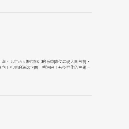
上海、北京两大城市排出的乐季阵仗展现大国气势，
具向下扎根的深远企图；香港除了有多样化的主题音