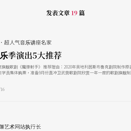
发表文章
19
篇
e
．超人气音乐讲座名家
内乐季演出5大推荐
度旗舰歌剧《魔弹射手》 推荐理由：2020年奥地利茵斯布鲁克剧院制作
讲座学员集体购票，准备9月份直冲卫武营歌剧院欣赏一年一度的歌剧旗舰
歌剧作品，加上卫武营取得奥地利茵斯布鲁克剧院授权进而将全套制作引
字幕，100%完整理解歌剧内容，这么好康的事情，我是绝对不会错过de
16
的凶猛消耗，这些投资根本不是卖票能够回本的金额，因此能以实际行动
院与台北表演艺术中心演出，心动的大家可以搜寻后选择适合自己的场次时
 北市交自从延请殷巴尔担任指挥以来，好评音乐会不间断，2023下半年乐
萧邦F小调第2号钢琴协奏曲，让我倍感期待。 各位读者要知道，萧邦钢琴
奖演奏者，只有邓泰山一人，别无分号；而邓泰山老爷子多年来更以自身传
e
刘晓禹（Bruce Liu），也是邓老得意门生。笔者研究萧邦钢琴大赛多
号现场风采，品味欣赏大师近年的音乐思维想法新境界，这场音乐会可说是
蹦艺术网站执行长