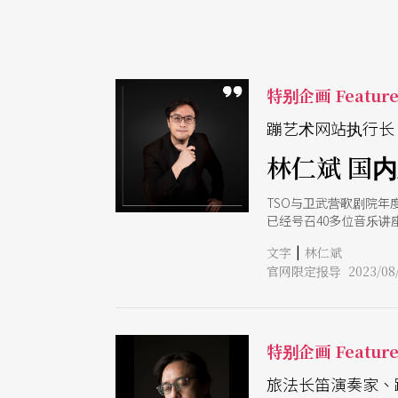
特别企画 Featur
蹦艺术网站执行长
林仁斌 国
TSO与卫武营歌剧院年
已经号召40多位音乐
动听且具有历史意义的
|
文字
林仁斌
作，更何况还有全场中文
官网限定报导 2023/08/
的包山包海与预算费用
手》将在高雄卫武营歌剧
师＝强强合作，绝对经典
奖得主邓泰山来台合作
能获得萧邦钢琴大赛首
特别企画 Featur
年最新第18届首奖得主
亲炙邓泰山的萧邦第2
旅法长笛演奏家、