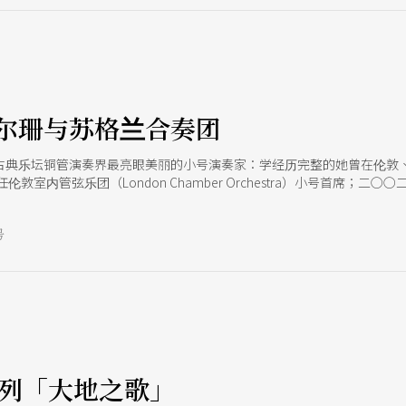
尔珊与苏格兰合奏团
古典乐坛铜管演奏界最亮眼美丽的小号演奏家：学经历完整的她曾在伦敦
伦敦室内管弦乐团（London Chamber Orchestra）小号首席；
演奏专辑，张张叫好叫座，是外型与实力皆 相当突出的乐界幸运儿。 笔
珊的演奏绝对是相当令人舒适悦耳的经 验，她的音色亮丽而不压迫，能够
号
展现出华丽灿烂的铜管之音。而她在历年的多张专 辑中，也展现出对各种
演奏家，绝对值得爱乐朋友们亲临现场聆赏！ 而这次她与苏格兰合奏团连
奏曲（2010）》、《天使号角：现代小号协奏曲（2013）》），展现
系列「大地之歌」