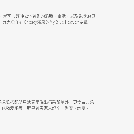
演出，就可心领神会他独到的温暖、幽默，以及饱满的灵
Chesky灌录的My Blue Heaven专辑里
5）、Rockin' in Rhythm: A Tribute to
翰的嗓音日益成熟，演唱轻松恬适，不但拥有正统的爵士歌手丰富的歌唱
热季节里，安排一个浪漫的周末爵士之夜，光是想像
乐总监搭配明星演奏家端出精采菜单外，更令古典乐
、伦敦爱乐等，明星独奏家从纪辛、列宾、约夏．贝