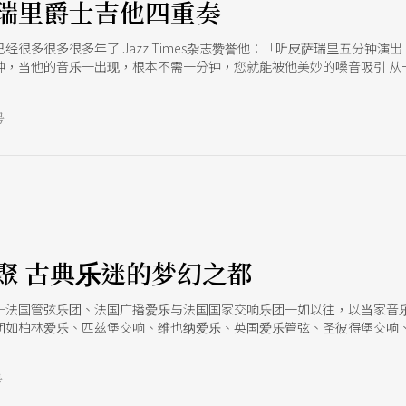
瑞里爵士吉他四重奏
经很多很多很多年了 Jazz Times杂志赞誉他：「听皮萨瑞里五分钟
当他的音乐一出现，根本不需一分钟，您就能被他美妙的嗓音吸引 从一九九○年在
ar Mr. Cole以自己的方式诠释纳京高的经典歌曲，再到近年的Knowing you（200
（2010），及与父亲Bucky Pizzarelli合作的Family Fugue，约
号
他杰出优异的吉他演奏技巧，可说是张张精采，曲曲动人。 在八月份的炎
．皮萨瑞里绝对能让大家沈醉在迷人的爵士音乐世界之中
聚 古典乐迷的梦幻之都
─法国管弦乐团、法国广播爱乐与法国国家交响乐团一如以往，以当家音
团如柏林爱乐、匹兹堡交响、维也纳爱乐、英国爱乐管弦、圣彼得堡交响
都将莅临巴黎，璀灿耀眼之势，让浪漫之都更是音乐梦幻之都！
号