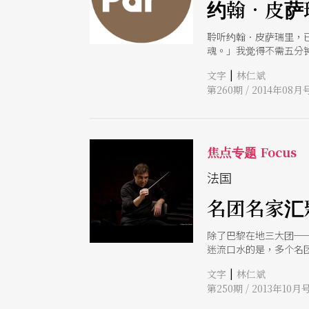
约翰．皮萨
聆听约翰．皮萨瑞里，已
魂。」我觉得不需五分钟，
清亮的男声，到一九九四年的De
|
文字
林仁斌
Duke Ellington
第260期 / 2014年08月
技巧与歌唱演绎，还有
就让人开心，相信约翰
焦点专题 Focus
法国
名团名家汇
除了巴黎在地三大团─
迷流口水的是，多个名
尔、夏汉等一路排开，
|
文字
林仁斌
第250期 / 2013年10月