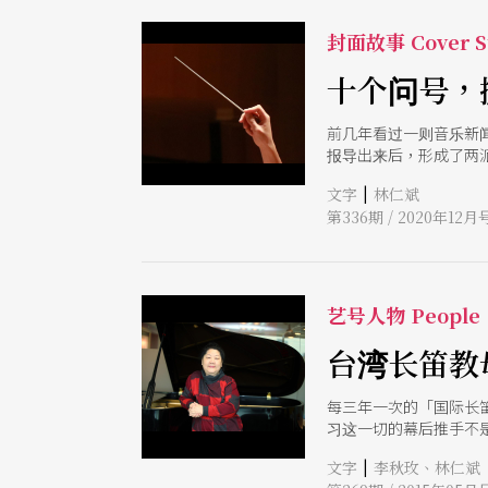
封面故事 Cover S
十个问号，
前几年看过一则音乐新
报导出来后，形成了两
是的，管弦乐指挥这位
|
文字
林仁斌
责执行细项业务，但却
第336期 / 2020年12月
观点又有什么区别？ 
艺号人物 People
台湾长笛教
每三年一次的「国际长
习这一切的幕后推手不
多打开视野的艺术演出
|
文字
李秋玫、林仁斌
人了解长笛之美