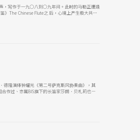
勒创作生涯里的尾声，写作于一九○八到○九年间。此时的马勒正遭逢
e Chinese Flute之 后，心境上产生极大共鸣
第九交响曲」的马勒，特意避开「九」， 冠上「大
一一年五月逝世。 NSO音乐 总监吕绍嘉正带领
见更多的双方的水乳交融，以及NSO对于马 勒晚年
对此场音乐会的高度期待！
劳．德隆演绎钟耀光《第二号萨克斯风协奏曲》，其
合作过、亦属BIS旗下的长笛家莎朗．贝札莉也推