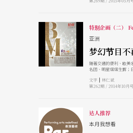
第269期 / 2015年05月
特别企画（二） Fe
亚洲
梦幻节目不
随著交通的便利、欧美
名团、明星熠熠生辉；
乐会，也致力于教育推
|
文字
林仁斌
第262期 / 2014年10月
达人推荐
本月我想看