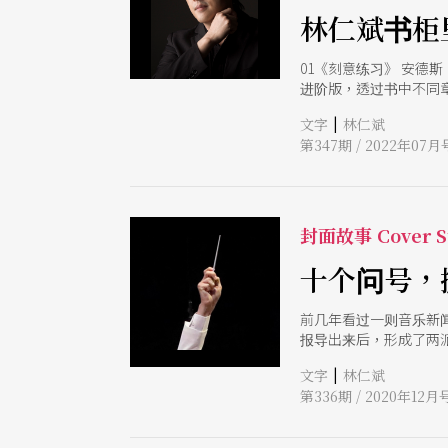
林仁斌书柜
01《刻意练习》 安德
进阶版，透过书中不同
就代表没有进步。」等
|
文字
林仁斌
第347期 / 2022年07月
封面故事 Cover S
十个问号，
前几年看过一则音乐新
报导出来后，形成了两
是的，管弦乐指挥这位
|
文字
林仁斌
责执行细项业务，但却
第336期 / 2020年12月
观点又有什么区别？ 