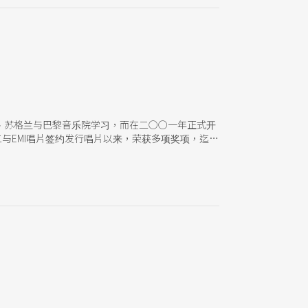
、苏格兰与巴黎音乐院学习，而在二○○一年正式开
二○○二与EMI唱片签约发行唱片以来，荣获多项奖项，迄今
者不想在此只提「天使脸孔、魔鬼技巧」的梗，然
轻易地将音域拔尖拉高（其实是嘴劲与身体协调性极
号类乐器精湛技术与多元化风格之演奏，可说是技巧
袂来台，更是令人期待因为双方已历经数张唱片合作
出来的合作效果具有绝对之说服力，五月份能聆听现