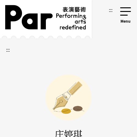
跳到主要内容区块
网站导览
:::
:::
庄婷琪