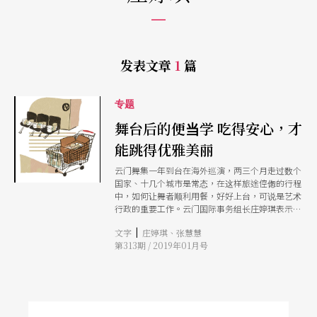
发表文章
1
篇
专题
舞台后的便当学 吃得安心，才
能跳得优雅美丽
云门舞集一年到台在海外巡演，两三个月走过数个
国家、十几个城市是常态，在这样旅途倥偬的行程
中，如何让舞者顺利用餐，好好上台，可说是艺术
行政的重要工作。云门国际事务组长庄婷琪表示，
订便当看似小事，也是大事，出国前就得上网做功
|
文字
庄婷琪、张慧慧
课找好店家，到了当地还要尽量实地走访、沟通餐
第313期 / 2019年01月号
点内容等需求，也需掌握便当送抵时程，以免耽搁
大家的工作。