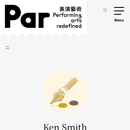
跳到主要内容区块
网站导览
:::
:::
Ken Smith