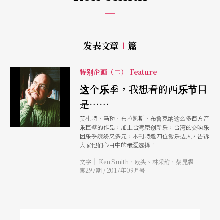
发表文章
1
篇
特别企画（二） Feature
这个乐季，我想看的西乐节目
是……
莫札特、马勒、布拉姆斯、布鲁克纳这么多西方音
乐巨擘的作品，加上台湾原创新乐，台湾的交响乐
团乐季缤纷又多元，本刊特邀四位赏乐达人，告诉
大家他们心目中的最爱选择！
|
文字
Ken Smith、欧头、林采韵、蔡昆霖
第297期 / 2017年09月号