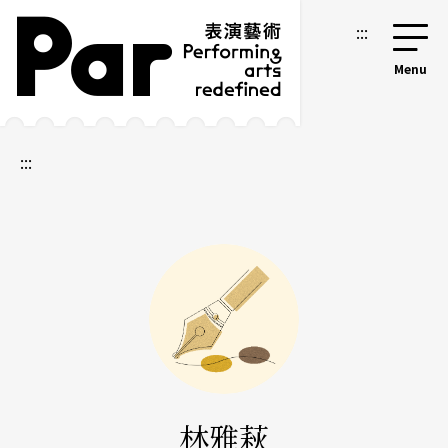
跳到主要內容區塊
網站導覽
:::
:::
林雅萩