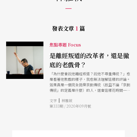
發表文章
1
篇
焦點專題 Focus
是離經叛道的改革者，還是徹
底的老戲骨？
「為什麼會說他離經叛道？說他不尊重傳統？」愈
是看著他教戲的樣子，我愈無法理解這樣的評論。
如果真是一個完全拋棄京劇傳統（故且不論「京劇
傳統」的定義是什麼）的人，還會這樣花時間一字
一句一個踏步一個翻身地琢磨嗎？〈坐宮〉的六句
|
文字
林雅萩
開場詩就練了近半小時，〈別宮〉開場的那段【西
第333期 / 2020年09月號
皮快板】「頭上摘下胡狄冠」也至少唱了廿次，連
坐在一旁的我們都快背起來了，如果認為「創新＝
與傳統切割」，這等細膩根本不可能出現在這裡。