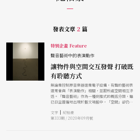
發表文章
2
篇
特別企畫 Feature
聲音藝術中的表演動作
讓物件與空間交互發聲 打破既
有聆聽方式
無論是控制原音樂器還是電子設備，有聲的藝術表
達常會與「表演動作」相關，並跟所處空間相互滲
透。「聲音藝術」作為一種倒推式的概括分類，雖
已日益普遍地出現於藝文場館中，「空間」卻仍常
被設想為用以觀看而非聆聽的容器。本文將介紹數
|
文字
紀柏豪
個不同時期的聲音創作案例，呈現那些由科技輔助
第333期 / 2020年09月號
而變調的嘈雜聲響，如何儀式般地介入「人與空
間」的關係，成為藝術表達的施力點，進而為觀者
帶來前所未有的聆聽體驗。