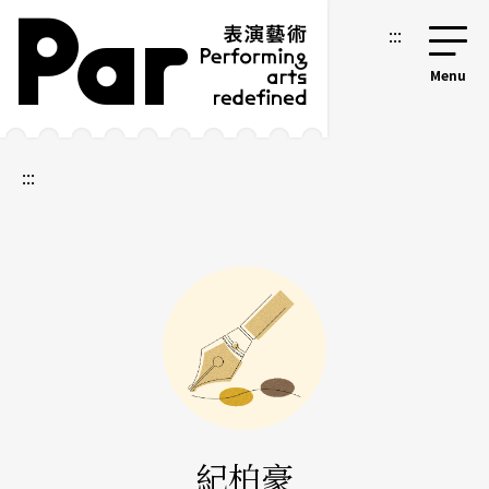
跳到主要內容區塊
網站導覽
:::
:::
紀柏豪