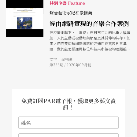
特別企畫 Feature
聲音藝術家紀柏豪推薦
經由網路實現的音樂合作案例
在疫情衝擊下，「網路」在日常生活的比重大幅增
加，人們主動或被動地與網路及其衍伸物共存。如
果人們需要仰賴網際網路的連通性來實現創意溝
通，我們能怎樣運用數位科技來串接被物理距離所
限制的個體，使互動得以穿越冰冷螢幕，在人與
|
文字
紀柏豪
人、人與科技物之間，建立起更緊密的合作關係？
第333期 / 2020年09月號
本文列舉了五項網路應用的音樂合作案例，希望能
經由這些看似有趣、直覺，仿若遊戲的互動體驗，
能讓人一窺網際網路於展演應用上的創意賦權與協
同可能。
免費訂閱PAR電子報，獲取更多藝文資
訊！