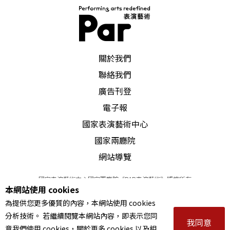
PAR 表演藝術雜誌
關於我們
聯絡我們
廣告刊登
電子報
國家表演藝術中心
國家兩廳院
網站導覽
國家表演藝術中心國家兩廳院《PAR表演藝術》版權所有
本網站使用 cookies
©
2022
Performing arts redefined. All Rights Reserved
為提供您更多優質的內容，本網站使用 cookies
統一編號 Tax Id number 00973926
分析技術。 若繼續閱覽本網站內容，即表示您同
本站所提供相關演出資訊，如有異動應以主辦單位公告為準。
我同意
意我們使用 cookies，關於更多 cookies 以及相
服務條款
｜
隱私權聲明
｜
著作權聲明