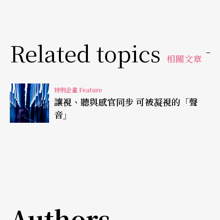
在美術館與劇場環境，常會見到以調整空間結構、
搭建臨時性牆面等方式來遮蔽視覺干擾。與之相
Related topics
對，想完全阻隔聲音卻是難以達成的目標。藝術評
相關文章
論Caleb Kelly表示「藝廊空間常會把所有非必要的
元素清除、牆面整刷潔白，但聲音卻沒這麼容易清
特別企畫 Feature
讓視、聽與感官同步 可被凝視的「聲
除。（the gallery space has been cleared of all un
音」
necessary elements and painted clinically white, b
ut sound is not so easily cleared away.）」不同作
品的聲音往往會於展覽中穿透牆面彼此交融，混雜
現場人聲、場地空調與機具噪音，並因為空間殘響
而變得更為混濁。藝術家
克里斯托夫．米貢
（Christ
Authors
of Migone）從廣播轉往裝置後的作品常關注於表達