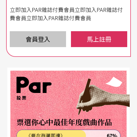
及音樂表達，在當代藝術領域已不再是新鮮事。然
立即加入PAR雜誌付費會員立即加入PAR雜誌付
而，當談及以聲音為主體但影像缺席的作品時，呈
費會員立即加入PAR雜誌付費會員
現上的審美標準卻仍尚未有定論。伴隨錄音科技而
來的聲音調變效果，讓我們得以將人為或電子機器
會員登入
馬上註冊
生成的音訊，經由重複儲存、輸入、回放與輸出等
動作，形成動態的聲音反饋迴圈（feedback loo
p），並可於過程中持續干擾訊號，改變下一階段的
聲音質地。而這樣的模控學（cybernetics）特徵，
延伸了聲音事件的現場性（liveness），進而使聲音
投票
與其物質性分離，使聽者再無法透過指涉聲音內容
去界定與某客體間的關係。
票選你心中最佳年度戲曲作品
無論是控制原音樂器還是電子設備，有聲的藝術表
67%
《夢在海潮那邊》