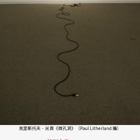
克里斯托夫．米貢《微孔洞》（Paul Litherland 攝）