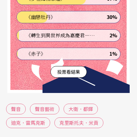
達常會與「表演動作」（performative gesture）
30%
《幽戀牡丹》
（註1）
相關，並跟所處空間相互滲透。「
聲音藝
術
」作為一種倒推式的概括分類，雖已日益普遍地
2%
《轉生到異世界成為嘉慶君—發現我的祖先是詐騙集團!?》
出現於藝文場館中，「空間」卻仍常被設想為用以
觀看而非聆聽的容器。本文將介紹數個不同時期的
1%
《赤子》
聲音創作案例，呈現那些由科技輔助而變調的嘈雜
投票看結果
聲響，如何儀式般地介入「人與空間」的關係，成
為藝術表達的施力點，進而為觀者帶來前所未有的
聆聽體驗。
聲音
聲音藝術
大衛．都鐸
敲進白盒子中的噪音
迪克．雷馬克斯
克里斯托夫．米貢
克里斯托夫
．
米貢
《微孔洞》