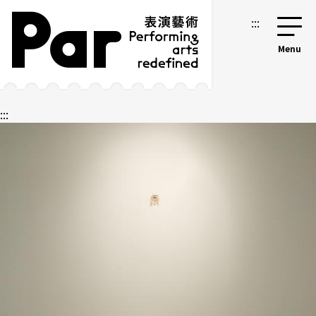
跳到主要內容區塊
網站導覽
:::
:::