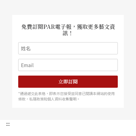
而穩定地將其破壞；在牆面上，創造與破壞是同時
進行的。
免費訂閱PAR電子報，獲取更多藝文資
訊！
藝術家藉由與展牆的實際物理性接觸，在展牆上呈
現「製造聲音的行為」，簡單地外顯了觀眾不可見
的創作過程，像是一場時間錯置的表演。「微孔
洞」延續了羅伯．莫里斯（Robert Morris）的知名
作品《帶有被製造聲音的盒子》
Box with the Soun
立即訂閱
d of Its Own Making
，並更進一步嘗試了將藝廊
*通過遞交此表格，即表示您接受並同意已閱讀本網站的使用
——「白色、彈性的藝術容器」（white, flexible art
條款，私隱政策和個人資料收集聲明。
container）視為作品一部分，不僅呈現了物件自
身，更將物件與過程合而為一。
:::