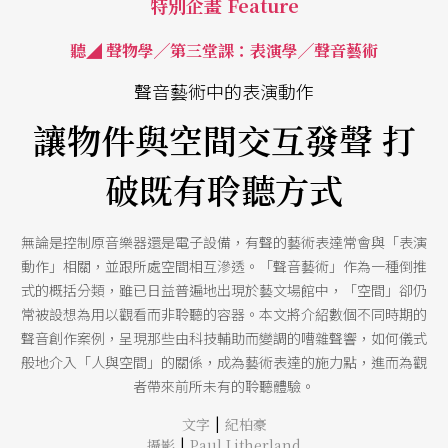
特別企畫 Feature
聽◢ 聲物學╱第三堂課：表演學╱聲音藝術
聲音藝術中的表演動作
讓物件與空間交互發聲 打
破既有聆聽方式
無論是控制原音樂器還是電子設備，有聲的藝術表達常會與「表演
動作」相關，並跟所處空間相互滲透。「聲音藝術」作為一種倒推
式的概括分類，雖已日益普遍地出現於藝文場館中，「空間」卻仍
常被設想為用以觀看而非聆聽的容器。本文將介紹數個不同時期的
聲音創作案例，呈現那些由科技輔助而變調的嘈雜聲響，如何儀式
般地介入「人與空間」的關係，成為藝術表達的施力點，進而為觀
者帶來前所未有的聆聽體驗。
|
文字
紀柏豪
|
攝影
Paul Litherland