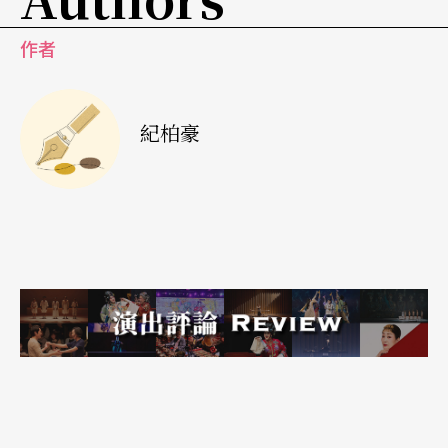
（voice）、空間、身體缺陷與忍受。他曾描述「聲
作者
音體現了滲漏、驗證空間的孔隙（sound epitomize
s leakage, sound confirms the porosity of spac
e.）」。
紀柏豪
他的現地聲音裝置《微孔洞》
Microhole
（200
6），對觀者來說，是一支損壞的麥克風被放置於一
個破損的藝廊前方，從牆面傳出時而穩定、時而錯
落的木作敲擊聲。這件作品的製作過程，是藝術家
手持麥克風不斷敲擊牆面，直到展牆因重複施壓而
逐漸破損、形成孔洞為止，並將上述動作的錄音被
放置於牆面破損凹陷中不斷回放。麥克風的擊打，
傳達了有關空間聲學和材質特徵等訊息，卻又緩慢