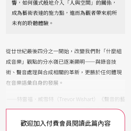
響，如何儀式般地介入「人與空間」的關係，
成為藝術表達的施力點，進而為觀者帶來前所
未有的聆聽體驗。
從廿世紀最後四分之一開始，改變我們對「什麼組
成音樂」觀點的分水嶺已逐漸顯明——與錄音技
術、聲音處理與合成相關的革新，更勝於任何體現
在音樂語彙自身的發展。
——特雷福．威雪特（Trevor Wishart）《聲音的藝
術》
On Sonic Art
歡迎加入付費會員閱讀此篇內容
隨著技術與時代更迭，實驗性、多樣化的聲音創作