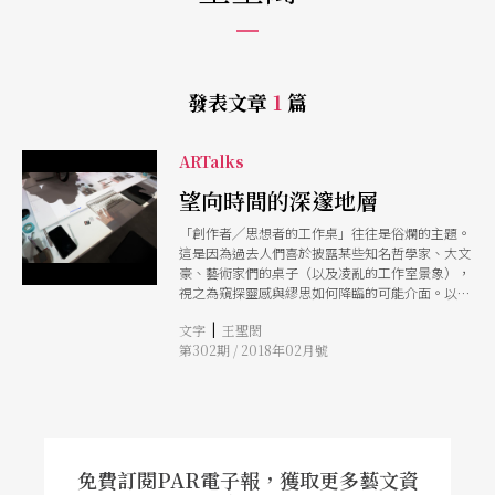
發表文章
1
篇
ARTalks
望向時間的深邃地層
「創作者╱思想者的工作桌」往往是俗爛的主題。
這是因為過去人們喜於披露某些知名哲學家、大文
豪、藝術家們的桌子（以及凌亂的工作室景象），
視之為窺探靈感與繆思如何降臨的可能介面。以至
於，這些桌面泰半只是思想與創作歷程被過度神秘
|
文字
王聖閎
化以後的象徵物，或者用於強調創作者╱思想者之
第302期 / 2018年02月號
勤勉精神的僵化佐證。除此之外，其實質意義通常
不大。
免費訂閱PAR電子報，獲取更多藝文資