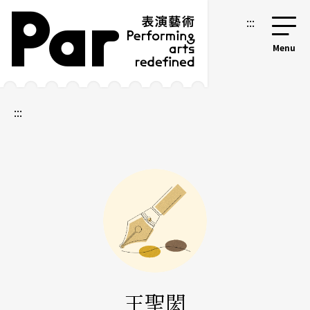
跳到主要內容區塊
網站導覽
:::
:::
王聖閎