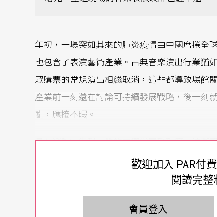
年初，一場突如其來的肺炎疫情由中國席捲全
也包含了表演藝術產業。古典音樂演出行業猶
眾購票的常規演出相繼取消，這些都導致場館
產業前一刻還在討論可持續發展戰略，後一刻
亂，應接不暇。
具有勞動密集型特質的交響樂團受到第一波衝
美利堅到阿根廷，從俄羅斯到紐西蘭，都因為
歡迎加入 PAR付
有的則轉至線上以便持續保持熱度。社交距離
閱讀完整
依據，做出重返舞台的風險評估，韓國樂團則
會員登入
論……這些都給人們帶來希望曙光。