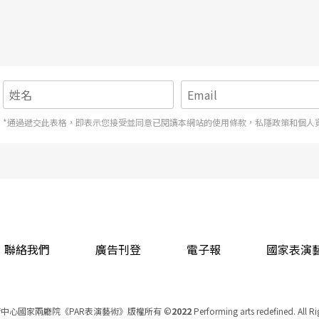
*通過遞交此表格，即表示您接受並同意已閱讀本網站的使用條款，私隱政策和個人
聯絡我們
廣告刊登
電子報
國家表演
中心國家兩廳院《PAR表演藝術》版權所有
©
2022
Performing arts redefined. All R