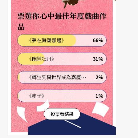
票選你心中最佳年度戲曲作
品
66%
《夢在海潮那邊》
31%
《幽戀牡丹》
2%
《轉生到異世界成為嘉慶君—發現我的祖先是詐騙集團!?》
1%
《赤子》
投票看結果