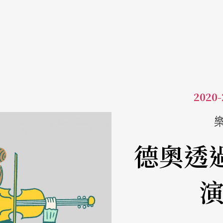
202
德奧透