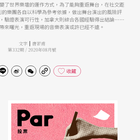
變了世界樂壇的運作方式，為了能夠重返舞台，在社交距
利的樂團各自以科學為參考依據，做出舞台演出的風險評
，驗證表演可行性，加拿大則綜合各國經驗得出結論……
帶來曙光，重返現場的音樂表演或許已經不遠。
|
文字
唐若甫
第332期 / 2020年08月號
收藏
投票