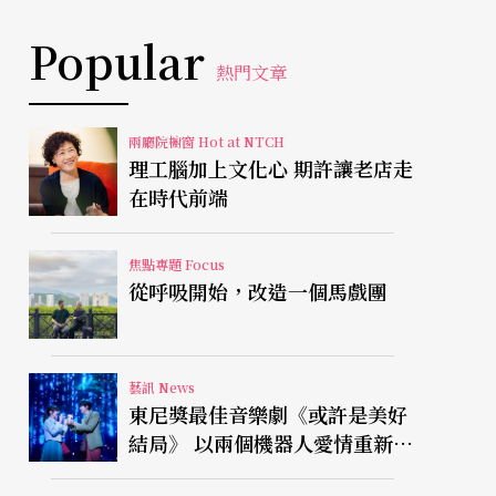
Popular
熱門文章
兩廳院櫥窗 Hot at NTCH
理工腦加上文化心 期許讓老店走
在時代前端
焦點專題 Focus
從呼吸開始，改造一個馬戲團
藝訊 News
東尼獎最佳音樂劇《或許是美好
結局》 以兩個機器人愛情重新凝
視有限人生