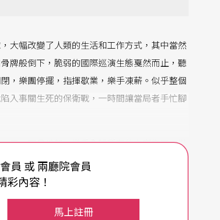
球，大幅改變了人類的生活和工作方式，其中當然
如骨牌般倒下，脆弱的國際巡演生態戛然而止，聽
關閉，樂團停擺，指揮歇業，樂手凍薪。似乎整個
就陷入事關生死的保衛戰，一時間讓當局者手忙腳
擊，三、四月份起，幾乎全球所有的交響樂團，從
各國頒布的社交距離規定和集會禁令而暫停樂季，
費會員 或 兩廳院會員
新常態下，德國和奧地利的樂團各自以科學為參考
精彩內容！
不約而同地恢復演出，加拿大綜合各國經驗得出結
馬上註冊