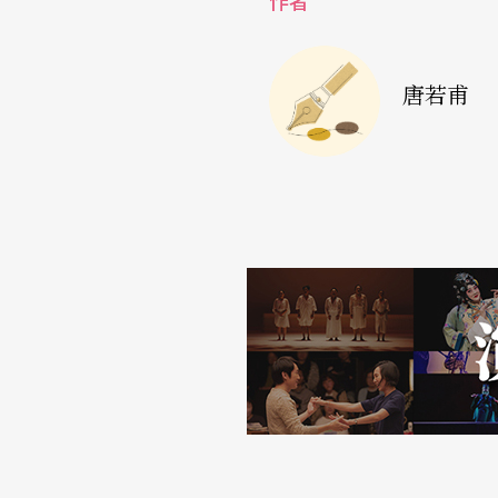
作者
唐若甫