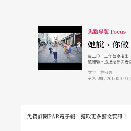
焦點專題 Focus
她說、你做
自二○一三年首度推出
感體驗。透過給參與者
力量，都能夠在瞬間被
|
文字
林冠吾
第295期 / 2017年07月
免費訂閱PAR電子報，獲取更多藝文資訊！