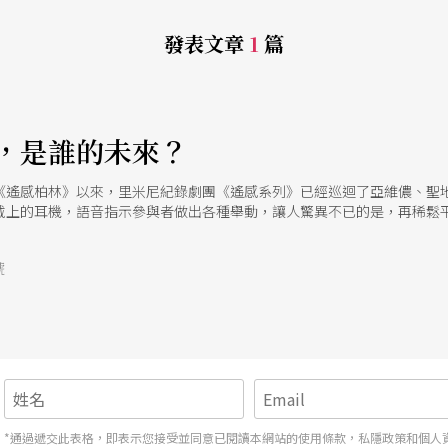
發表文章
1
篇
，是誰的未來？
《遙感柏林》以來，里米尼紀錄劇團《遙感系列》已經巡迴了亞維儂、聖
戴上的耳機，語音指示參與者做出各種舉動，讓人驚異不已的是，再稀鬆
轉換成戲劇性的舞台，卻也令人反思：科技的操控，是否會將我們帶向完
號
*通過遞交此表格，即表示您接受並同意已閱讀本網站的使用條款，私隱政策和個人