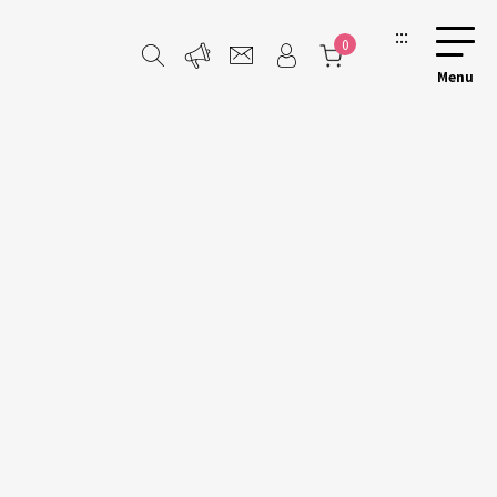
:::
0