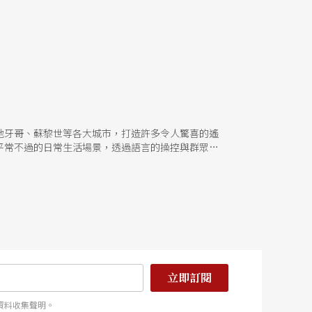
地牙哥、蘇黎世等各大城市，打造許多令人驚喜的遙
平常不過的日常生活場景，透過語言的操控與群眾的
全不可知的未來？
立即訂閱
資料收集聲明。