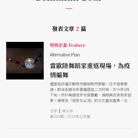
發表文章
2
篇
特別企畫 Feature
Alternative Plan
當歐陸舞蹈家重返現場，為疫
情編舞
儘管每日確診數時而趨緩時而躁動，日子還是要
過。歐洲各國去年普遍歷經二次封城，在今年5月
下旬，終於再度逐步恢復餐廳、酒吧與百貨商家營
業。被視為「非民生必須」的文化藝術產業，也終
於在這一波普及疫苗覆蓋率的大解封中，能重啟場
|
文字
林人中
館大門，接待藝術家與觀眾。許多去年被取消的藝
第343期 / 2021年12月號
術節紛紛調整節目策略捲土重來；加上國境鬆綁，
旅行逐漸恢復，回到舞台上的，有原被取消回到解
封排檔的製作、有改編原作空間配置搬移到戶外演
出，還有回應及反思疫情以降的生活與文化變動與