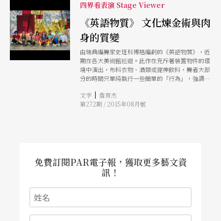
衝擊的新作品。
四界看表演 Stage Viewer
《英語物質》 文化煉金術與肉
身的質變
由瑞典編舞家史班科博格編創的《英語物質》，近
期在各大美術館巡迴。此作在充斥著裝置物件的環
境中演出，布料衣物、酒類或提神飲料，舞者大部
分的時間只單純執行一些簡單的「行為」，強調的
是體內體外「身體的變化」，而舞作的音樂、空間
|
文字
詹育杰
呈現出拼貼的大雜膾，正是如同一樣影響人類精神
第272期 / 2015年08月號
的「文化物質」。
免費訂閱PAR電子報，獲取更多藝文資
訊！