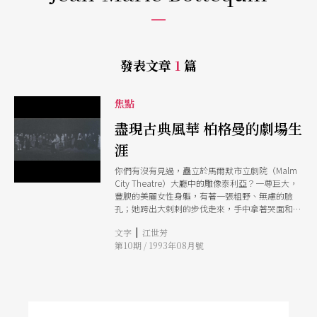
發表文章
1
篇
焦點
盡現古典風華 柏格曼的劇場生
涯
你們有沒有見過，矗立於馬爾默市立劇院（Malm
City Theatre）大廳中的雕像泰利亞？一尊巨大，
豐腴的美麗女性身軀，有著一張粗野、無慮的臉
孔；她跨出大剌剌的步伐走來，手中拿著哭面和笑
面。她絲毫不臣服，完全自由，臉上露出無比神奇
|
文字
江世芳
的笑容。這就是我所看到的劇場，在它最善最眞的
第10期 / 1993年08月號
時刻。 ──英格瑪．柏格曼